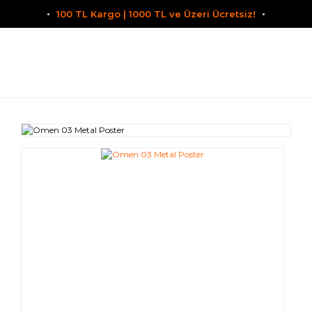
100 TL Kargo | 1000 TL ve Üzeri Ücretsiz!