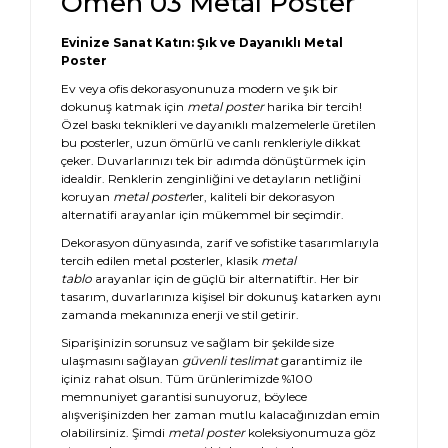
Omen 03 Metal Poster
Evinize Sanat Katın: Şık ve Dayanıklı Metal
Poster
Ev veya ofis dekorasyonunuza modern ve şık bir
dokunuş katmak için
metal poster
harika bir tercih!
Özel baskı teknikleri ve dayanıklı malzemelerle üretilen
bu posterler, uzun ömürlü ve canlı renkleriyle dikkat
çeker. Duvarlarınızı tek bir adımda dönüştürmek için
idealdir. Renklerin zenginliğini ve detayların netliğini
koruyan
metal poster
ler, kaliteli bir dekorasyon
alternatifi arayanlar için mükemmel bir seçimdir.
Dekorasyon dünyasında, zarif ve sofistike tasarımlarıyla
tercih edilen metal posterler, klasik
metal
tablo
arayanlar için de güçlü bir alternatiftir. Her bir
tasarım, duvarlarınıza kişisel bir dokunuş katarken aynı
zamanda mekanınıza enerji ve stil getirir.
Siparişinizin sorunsuz ve sağlam bir şekilde size
ulaşmasını sağlayan
güvenli teslimat
garantimiz ile
içiniz rahat olsun. Tüm ürünlerimizde %100
memnuniyet garantisi sunuyoruz, böylece
alışverişinizden her zaman mutlu kalacağınızdan emin
olabilirsiniz. Şimdi
metal poster
koleksiyonumuza göz