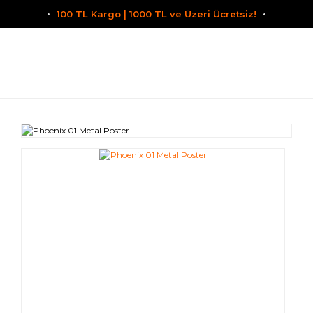
100 TL Kargo | 1000 TL ve Üzeri Ücretsiz!