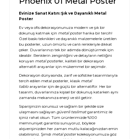
Phoenix 01 Metal Poster
Evinize Sanat Katın: Şık ve Dayanıklı Metal
Poster
Ev veya ofis dekorasyonunuza modern ve şık bir
dokunuş katmak için
metal poster
harika bir tercih!
Özel baskı teknikleri ve dayanıklı malzemelerle üretilen
bu posterler, uzun ömürlü ve canlı renkleriyle dikkat
çeker. Duvarlarınızı tek bir adımda dönüştürmek için
idealdir. Renklerin zenginliğini ve detayların netliğini
koruyan
metal poster
ler, kaliteli bir dekorasyon
alternatifi arayanlar için mükemmel bir seçimdir.
Dekorasyon dünyasında, zarif ve sofistike tasarımlarıyla
tercih edilen metal posterler, klasik
metal
tablo
arayanlar için de güçlü bir alternatiftir. Her bir
tasarım, duvarlarınıza kişisel bir dokunuş katarken aynı
zamanda mekanınıza enerji ve stil getirir.
Siparişinizin sorunsuz ve sağlam bir şekilde size
ulaşmasını sağlayan
güvenli teslimat
garantimiz ile
içiniz rahat olsun. Tüm ürünlerimizde %100
memnuniyet garantisi sunuyoruz, böylece
alışverişinizden her zaman mutlu kalacağınızdan emin
olabilirsiniz. Şimdi
metal poster
koleksiyonumuza göz