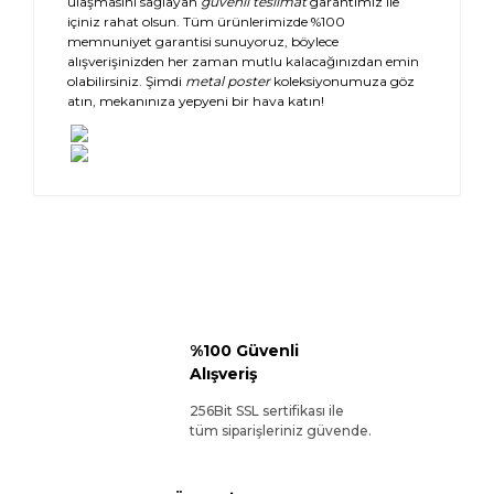
ulaşmasını sağlayan
güvenli teslimat
garantimiz ile
içiniz rahat olsun. Tüm ürünlerimizde %100
memnuniyet garantisi sunuyoruz, böylece
alışverişinizden her zaman mutlu kalacağınızdan emin
olabilirsiniz. Şimdi
metal poster
koleksiyonumuza göz
atın, mekanınıza yepyeni bir hava katın!
%100 Güvenli
Alışveriş
256Bit SSL sertifikası ile
tüm siparişleriniz güvende.