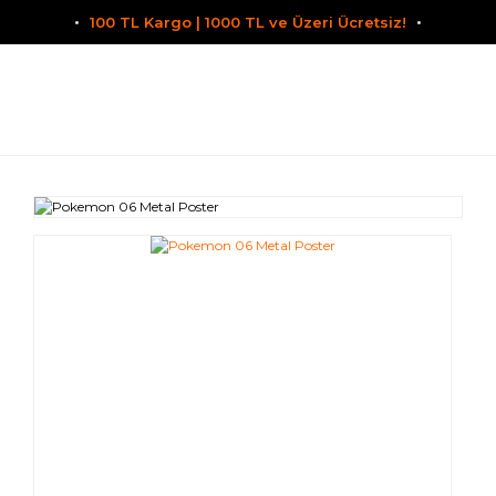
100 TL Kargo | 1000 TL ve Üzeri Ücretsiz!