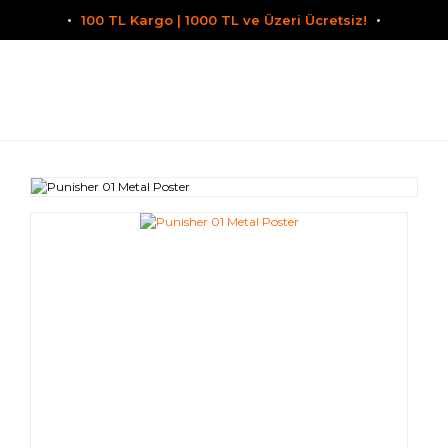
100 TL Kargo | 1000 TL ve Üzeri Ücretsiz!