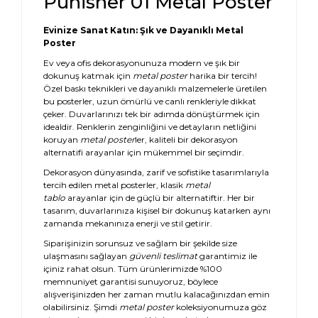
Punisher 01 Metal Poster
Evinize Sanat Katın: Şık ve Dayanıklı Metal
Poster
Ev veya ofis dekorasyonunuza modern ve şık bir
dokunuş katmak için
metal poster
harika bir tercih!
Özel baskı teknikleri ve dayanıklı malzemelerle üretilen
bu posterler, uzun ömürlü ve canlı renkleriyle dikkat
çeker. Duvarlarınızı tek bir adımda dönüştürmek için
idealdir. Renklerin zenginliğini ve detayların netliğini
koruyan
metal poster
ler, kaliteli bir dekorasyon
alternatifi arayanlar için mükemmel bir seçimdir.
Dekorasyon dünyasında, zarif ve sofistike tasarımlarıyla
tercih edilen metal posterler, klasik
metal
tablo
arayanlar için de güçlü bir alternatiftir. Her bir
tasarım, duvarlarınıza kişisel bir dokunuş katarken aynı
zamanda mekanınıza enerji ve stil getirir.
Siparişinizin sorunsuz ve sağlam bir şekilde size
ulaşmasını sağlayan
güvenli teslimat
garantimiz ile
içiniz rahat olsun. Tüm ürünlerimizde %100
memnuniyet garantisi sunuyoruz, böylece
alışverişinizden her zaman mutlu kalacağınızdan emin
olabilirsiniz. Şimdi
metal poster
koleksiyonumuza göz