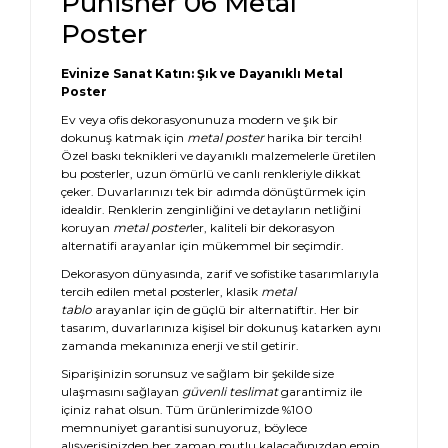
Punisher 06 Metal
Poster
Evinize Sanat Katın: Şık ve Dayanıklı Metal
Poster
Ev veya ofis dekorasyonunuza modern ve şık bir
dokunuş katmak için
metal poster
harika bir tercih!
Özel baskı teknikleri ve dayanıklı malzemelerle üretilen
bu posterler, uzun ömürlü ve canlı renkleriyle dikkat
çeker. Duvarlarınızı tek bir adımda dönüştürmek için
idealdir. Renklerin zenginliğini ve detayların netliğini
koruyan
metal poster
ler, kaliteli bir dekorasyon
alternatifi arayanlar için mükemmel bir seçimdir.
Dekorasyon dünyasında, zarif ve sofistike tasarımlarıyla
tercih edilen metal posterler, klasik
metal
tablo
arayanlar için de güçlü bir alternatiftir. Her bir
tasarım, duvarlarınıza kişisel bir dokunuş katarken aynı
zamanda mekanınıza enerji ve stil getirir.
Siparişinizin sorunsuz ve sağlam bir şekilde size
ulaşmasını sağlayan
güvenli teslimat
garantimiz ile
içiniz rahat olsun. Tüm ürünlerimizde %100
memnuniyet garantisi sunuyoruz, böylece
alışverişinizden her zaman mutlu kalacağınızdan emin