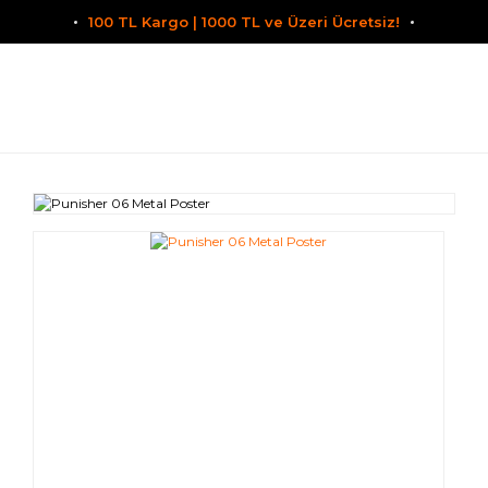
100 TL Kargo | 1000 TL ve Üzeri Ücretsiz!