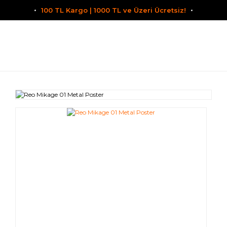
100 TL Kargo | 1000 TL ve Üzeri Ücretsiz!