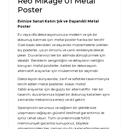
Reo Mikage 01 Metal
Poster
Evinize Sanat Katın: Şık ve Dayanıklı Metal
Poster
Ev veya ofis dekorasyonunuza modern ve şık bir
dokunuş katmak için
metal poster
harika bir tercih!
Özel baskı teknikleri ve dayanıklı malzemelerle üretilen
bu posterler, uzun ömürlü ve canlı renkleriyle dikkat
çeker. Duvarlarınızı tek bir adımda dönüştürmek için
idealdir. Renklerin zenginliğini ve detayların netliğini
koruyan
metal poster
ler, kaliteli bir dekorasyon
alternatifi arayanlar için mükemmel bir seçimdir.
Dekorasyon dünyasında, zarif ve sofistike tasarımlarıyla
tercih edilen metal posterler, klasik
metal
tablo
arayanlar için de güçlü bir alternatiftir. Her bir
tasarım, duvarlarınıza kişisel bir dokunuş katarken aynı
zamanda mekanınıza enerji ve stil getirir.
Siparişinizin sorunsuz ve sağlam bir şekilde size
ulaşmasını sağlayan
güvenli teslimat
garantimiz ile
içiniz rahat olsun. Tüm ürünlerimizde %100
memnuniyet garantisi sunuyoruz, böylece
alışverişinizden her zaman mutlu kalacağınızdan emin