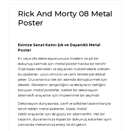
Tomb Raider
Rick And Morty 08 Metal
Uncharted
Poster
Valorant
Evinize Sanat Katın: Şık ve Dayanıklı Metal
Poster
Ev veya ofis dekorasyonunuza modern ve şık bir
dokunuş katmak için
metal poster
harika bir tercih!
Özel baskı teknikleri ve dayanıklı malzemelerle üretilen
bu posterler, uzun ömürlü ve canlı renkleriyle dikkat
çeker. Duvarlarınızı tek bir adımda dönüştürmek için
idealdir. Renklerin zenginliğini ve detayların netliğini
koruyan
metal poster
ler, kaliteli bir dekorasyon
alternatifi arayanlar için mükemmel bir seçimdir.
Dekorasyon dünyasında, zarif ve sofistike tasarımlarıyla
tercih edilen metal posterler, klasik
metal
tablo
arayanlar için de güçlü bir alternatiftir. Her bir
tasarım, duvarlarınıza kişisel bir dokunuş katarken aynı
zamanda mekanınıza enerji ve stil getirir.