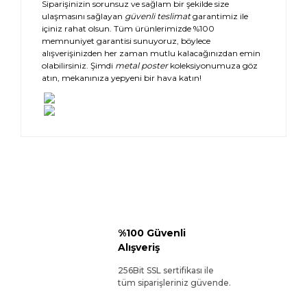
Siparişinizin sorunsuz ve sağlam bir şekilde size
ulaşmasını sağlayan
güvenli teslimat
garantimiz ile
içiniz rahat olsun. Tüm ürünlerimizde %100
memnuniyet garantisi sunuyoruz, böylece
alışverişinizden her zaman mutlu kalacağınızdan emin
olabilirsiniz. Şimdi
metal poster
koleksiyonumuza göz
atın, mekanınıza yepyeni bir hava katın!
%100 Güvenli
Alışveriş
256Bit SSL sertifikası ile
tüm siparişleriniz güvende.