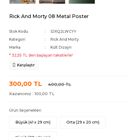
Spor
Demon Slayer
Lord Of The Rings
Demon's Souls
Rick And Morty 08 Metal Poster
Tamamlayıcı Ürünler
Dragon Ball Z
Marvel
Doom
Stok Kodu
SJXQ2LWCYY
Türk Tarihi
Hunter × Hunter
Mr. Robot
Dying Light
Kategori
Rick And Morty
Marka
Kült Dizayn
Yapay Zeka
Jujutsu Kaisen
Peaky Blinders
Elden Ring
* 32,55 TL den başlayan taksitlerle!
My Hero Academia
Rick And Morty
Firewatch
Karşılaştır
Naruto
Scarface
God Of War
300,00 TL
400,00 TL
One Piece
Star Wars
Grand Theft Auto
Kazancınız : 100,00 TL
One-Punch Man
Stranger Things
Kingdom Come Delive
Pokemon
Terminator
Knight Online
Ürün Seçenekleri
Solo Leveling
The Boys
League of Legends
Büyük (41 x 29 cm)
Orta (29 x 20 cm)
Spy x Family
The Godfather
Mad Max