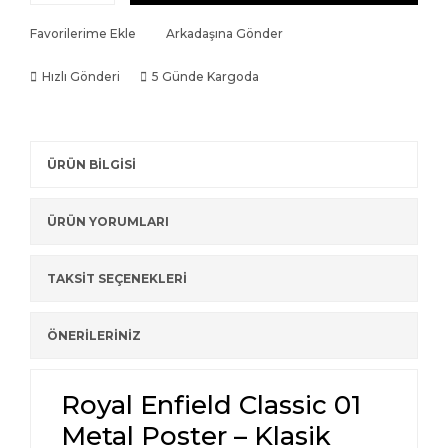
Tokyo Ghoul
The Sopranos
Mafia 1
Favorilerime Ekle
Arkadaşına Gönder
Tokyo Revengers
The Walking Dead
Mafia 2
Hızlı Gönderi
5 Günde Kargoda
Vinland Saga
V For Vendetta
Mafia Old Country
Marvel's Spider-Man
ÜRÜN BİLGİSİ
Playerunknown's Batt
ÜRÜN YORUMLARI
Red Dead Redemptio
Resident Evil
TAKSİT SEÇENEKLERİ
The Elder Scrolls V Sky
ÖNERİLERİNİZ
The Last of Us
The Witcher
Royal Enfield Classic 01
Tom Clancy's Rainbow 
Metal Poster – Klasik