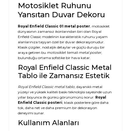
Motosiklet Ruhunu
Tomb Raider
Yansıtan Duvar Dekoru
Uncharted
Royal Enfield Classic 01 metal poster
, motosiklet
Valorant
dünyasının zamansız ikonlarından biri olan Royal
Enfield Classic modelinin karakteristik ruhunu yaşam
alanlarınıza taşıyan özel bir duvar dekorasyonudur.
Klasik çizgiler, nostaljik detaylar ve güçlü duruşu bir
araya getiren bu
motosiklet temalı metal poster
,
bulunduğu ortama sofistike bir hava katar.
Royal Enfield Classic Metal
Tablo ile Zamansız Estetik
Royal Enfield Classic metal tablo
, dayanıklı metal
yüzeyi ve yüksek kaliteli baskı teknolojisi sayesinde uzun
yıllar boyunca ilk günkü görünümünü korur.
Royal
Enfield Classic posteri
, klasik posterlere göre daha
tok, daha net ve daha premium bir dekorasyon
deneyimi sunar.
Kullanım Alanları