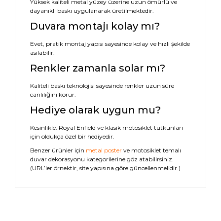
Yüksek kaliteli metal yüzey üzerine uzun ömürlü ve
dayanıklı baskı uygulanarak üretilmektedir.
Duvara montajı kolay mı?
Evet, pratik montaj yapısı sayesinde kolay ve hızlı şekilde
asılabilir.
Renkler zamanla solar mı?
Kaliteli baskı teknolojisi sayesinde renkler uzun süre
canlılığını korur.
Hediye olarak uygun mu?
Kesinlikle. Royal Enfield ve klasik motosiklet tutkunları
için oldukça özel bir hediyedir.
Benzer ürünler için
metal poster
ve
motosiklet temalı
duvar dekorasyonu
kategorilerine göz atabilirsiniz.
(URL’ler örnektir, site yapısına göre güncellenmelidir.)