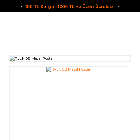
100 TL Kargo | 1000 TL ve Üzeri Ücretsiz!