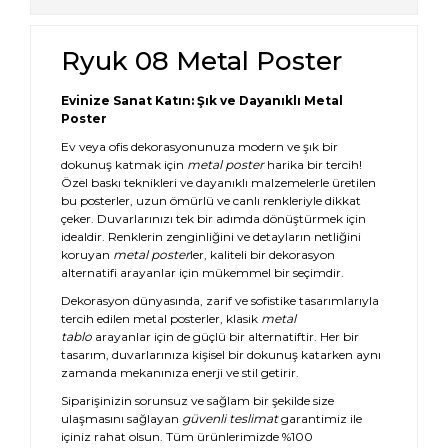
Ryuk 08 Metal Poster
Evinize Sanat Katın: Şık ve Dayanıklı Metal
Poster
Ev veya ofis dekorasyonunuza modern ve şık bir
dokunuş katmak için
metal poster
harika bir tercih!
Özel baskı teknikleri ve dayanıklı malzemelerle üretilen
bu posterler, uzun ömürlü ve canlı renkleriyle dikkat
çeker. Duvarlarınızı tek bir adımda dönüştürmek için
idealdir. Renklerin zenginliğini ve detayların netliğini
koruyan
metal poster
ler, kaliteli bir dekorasyon
alternatifi arayanlar için mükemmel bir seçimdir.
Dekorasyon dünyasında, zarif ve sofistike tasarımlarıyla
tercih edilen metal posterler, klasik
metal
tablo
arayanlar için de güçlü bir alternatiftir. Her bir
tasarım, duvarlarınıza kişisel bir dokunuş katarken aynı
zamanda mekanınıza enerji ve stil getirir.
Siparişinizin sorunsuz ve sağlam bir şekilde size
ulaşmasını sağlayan
güvenli teslimat
garantimiz ile
içiniz rahat olsun. Tüm ürünlerimizde %100