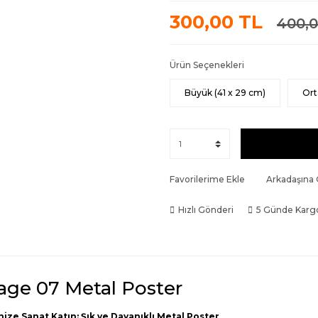
300,00 TL
400,0
Ürün Seçenekleri
Büyük (41 x 29 cm)
Ort
Favorilerime Ekle
Arkadaşına
Hızlı Gönderi
5 Günde Karg
age 07 Metal Poster
nize Sanat Katın: Şık ve Dayanıklı Metal Poster