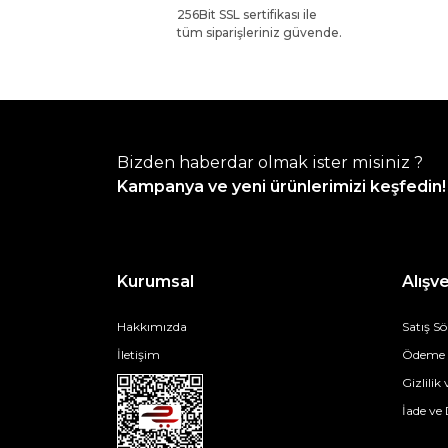
256Bit SSL sertifikası ile
tüm siparişleriniz güvende.
Bizden haberdar olmak ister misiniz ?
Kampanya ve yeni ürünlerimizi keşfedin!
Kurumsal
Alışve
Hakkımızda
Satış S
İletişim
Ödeme v
Gizlilik
İade ve