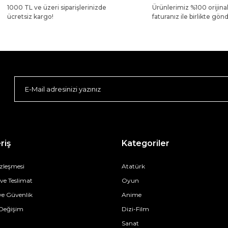
1000 TL ve üzeri siparişlerinizde
Ürünlerimiz %100 orijina
ücretsiz kargo!
faturanız ile birlikte gönde
riş
Kategoriler
özleşmesi
Atatürk
e Teslimat
Oyun
 ve Güvenlik
Anime
 Değişim
Dizi-Film
Sanat