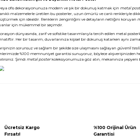
veya ofis dekorasyonunuza modern ve şık bir dokunuş katmak için
metal post
anıklı malzemelerle üretilen bu posterler, uzun ömürlü ve canlı renkleriyle dikk
üştürmek için idealdir. Renklerin zenginliğini ve detayların netliğini koruyan
m
yanlar için mükemmel bir seçimdir.
rasyon dünyasında, zarif ve sofistike tasarımlarıyla tercih edilen metal posterl
rnatiftir. Her bir tasarım, duvarlarınıza kişisel bir dokunuş katarken aynı zaman
arişinizin sorunsuz ve sağlam bir şekilde size ulaşmasını sağlayan
güvenli tesl
nlerimizde %100 memnuniyet garantisi sunuyoruz, böylece alışverişinizden 
ilirsiniz. Şimdi
metal poster
koleksiyonumuza göz atın, mekanınıza yepyeni b
Ücretsiz Kargo
%100 Orijinal Ürün
Fırsatı!
Garantisi