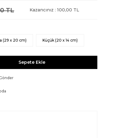
0 TL
Kazancınız : 100,00 TL
a (29 x 20 cm)
Küçük (20 x 14 cm)
Sepete Ekle
 Gönder
oda