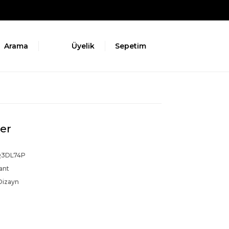
Arama
Üyelik
Sepetim
er
Q3DL74P
ant
Dizayn