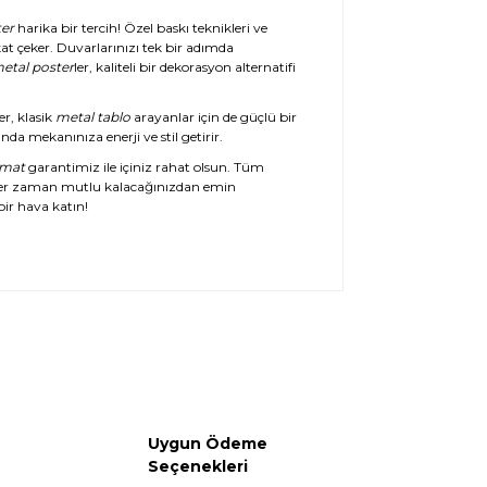
er
harika bir tercih! Özel baskı teknikleri ve
at çeker. Duvarlarınızı tek bir adımda
etal poster
ler, kaliteli bir dekorasyon alternatifi
er, klasik
metal tablo
arayanlar için de güçlü bir
da mekanınıza enerji ve stil getirir.
imat
garantimiz ile içiniz rahat olsun. Tüm
her zaman mutlu kalacağınızdan emin
ir hava katın!
Uygun Ödeme
Seçenekleri