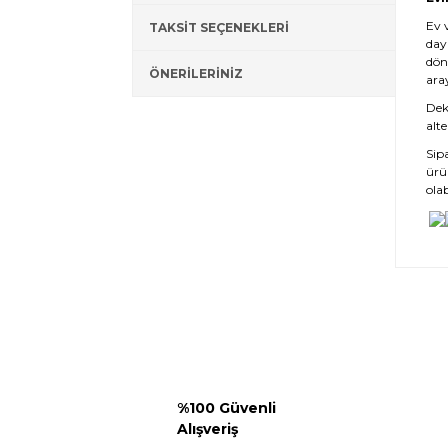
Ev 
TAKSİT SEÇENEKLERİ
day
dön
ÖNERİLERİNİZ
ara
Deko
alte
Sip
ürü
olab
%100 Güvenli
Alışveriş