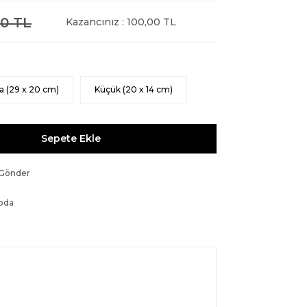
0 TL
Kazancınız : 100,00 TL
a (29 x 20 cm)
Küçük (20 x 14 cm)
Sepete Ekle
 Gönder
oda