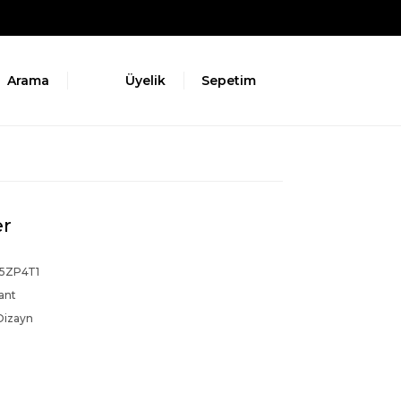
Arama
Üyelik
Sepetim
er
5ZP4T1
ant
Dizayn