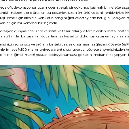
veya ofis dekorasyonunuza modern ve şık bir dokunuş katmak için
metal post
anıklı malzemelerle üretilen bu posterler, uzun ömürlü ve canlı renkleriyle dikk
üştürmek için idealdir. Renklerin zenginliğini ve detayların netliğini koruyan
m
yanlar için mükemmel bir seçimdir.
rasyon dünyasında, zarif ve sofistike tasarımlarıyla tercih edilen metal posterl
rnatiftir. Her bir tasarım, duvarlarınıza kişisel bir dokunuş katarken aynı zaman
arişinizin sorunsuz ve sağlam bir şekilde size ulaşmasını sağlayan
güvenli tesl
nlerimizde %100 memnuniyet garantisi sunuyoruz, böylece alışverişinizden 
ilirsiniz. Şimdi
metal poster
koleksiyonumuza göz atın, mekanınıza yepyeni b