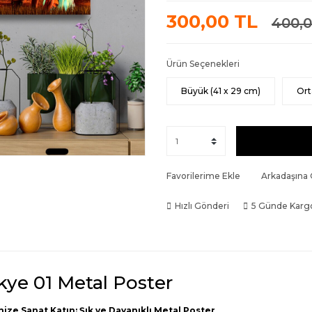
300,00 TL
400,0
Ürün Seçenekleri
Büyük (41 x 29 cm)
Ort
Favorilerime Ekle
Arkadaşına
Hızlı Gönderi
5 Günde Karg
kye 01 Metal Poster
nize Sanat Katın: Şık ve Dayanıklı Metal Poster