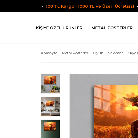
100 TL Kargo | 1000 TL ve Üzeri Ücretsiz!
KIŞIYE ÖZEL ÜRÜNLER
METAL POSTERLER
Anasayfa
Metal Posterler
Oyun
Valorant
Skye 