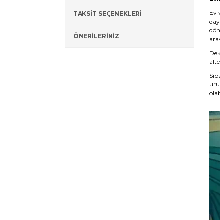
Ev 
TAKSİT SEÇENEKLERİ
day
dön
ÖNERİLERİNİZ
ara
Deko
alte
Sip
ürü
olab