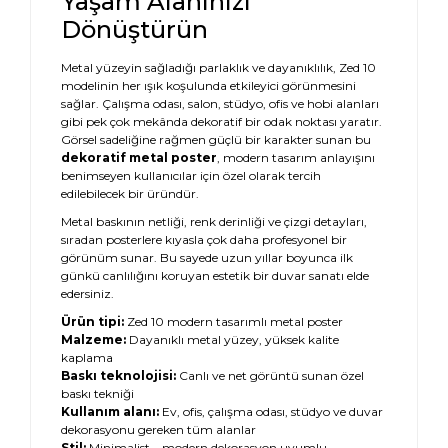
Yaşam Alanınızı
Dönüştürün
Metal yüzeyin sağladığı parlaklık ve dayanıklılık, Zed 10
modelinin her ışık koşulunda etkileyici görünmesini
sağlar. Çalışma odası, salon, stüdyo, ofis ve hobi alanları
gibi pek çok mekânda dekoratif bir odak noktası yaratır.
Görsel sadeliğine rağmen güçlü bir karakter sunan bu
dekoratif metal poster
, modern tasarım anlayışını
benimseyen kullanıcılar için özel olarak tercih
edilebilecek bir üründür.
Metal baskının netliği, renk derinliği ve çizgi detayları,
sıradan posterlere kıyasla çok daha profesyonel bir
görünüm sunar. Bu sayede uzun yıllar boyunca ilk
günkü canlılığını koruyan estetik bir duvar sanatı elde
edersiniz.
Ürün tipi:
Zed 10 modern tasarımlı metal poster
Malzeme:
Dayanıklı metal yüzey, yüksek kalite
kaplama
Baskı teknolojisi:
Canlı ve net görüntü sunan özel
baskı tekniği
Kullanım alanı:
Ev, ofis, çalışma odası, stüdyo ve duvar
dekorasyonu gereken tüm alanlar
Stil:
Minimalist – modern dekorasyon uyumlu