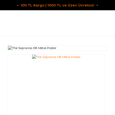
100 TL Kargo | 1000 TL ve Üzeri Ücretsiz!