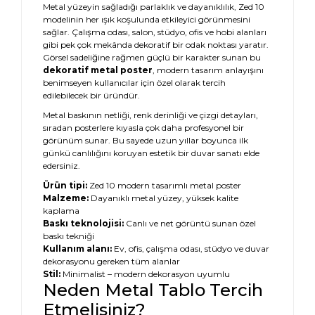
Metal yüzeyin sağladığı parlaklık ve dayanıklılık, Zed 10
modelinin her ışık koşulunda etkileyici görünmesini
sağlar. Çalışma odası, salon, stüdyo, ofis ve hobi alanları
gibi pek çok mekânda dekoratif bir odak noktası yaratır.
Görsel sadeliğine rağmen güçlü bir karakter sunan bu
dekoratif metal poster
, modern tasarım anlayışını
benimseyen kullanıcılar için özel olarak tercih
edilebilecek bir üründür.
Metal baskının netliği, renk derinliği ve çizgi detayları,
sıradan posterlere kıyasla çok daha profesyonel bir
görünüm sunar. Bu sayede uzun yıllar boyunca ilk
günkü canlılığını koruyan estetik bir duvar sanatı elde
edersiniz.
Ürün tipi:
Zed 10 modern tasarımlı metal poster
Malzeme:
Dayanıklı metal yüzey, yüksek kalite
kaplama
Baskı teknolojisi:
Canlı ve net görüntü sunan özel
baskı tekniği
Kullanım alanı:
Ev, ofis, çalışma odası, stüdyo ve duvar
dekorasyonu gereken tüm alanlar
Stil:
Minimalist – modern dekorasyon uyumlu
Neden Metal Tablo Tercih
Etmelisiniz?