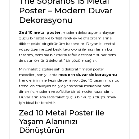
The Sopranos 15 Metal
Poster – Modern Duvar
Dekorasyonu
Zed 10 metal poster
, modern dekorasyon anlayışını
güçlü bir estetikle birleştirerek ev ve ofis ortamlarına
dikkat çekici bir görünüm kazandırır. Dayanıklı metal
yüzey üzerine özel baskı teknolojisi ile hazırlanan bu
tasarım, hem şık bir
metal tablo
alternatifi sunar hem
de uzun ömürlü dekoratif bir çözüm sağlar.
Minimalist çizgilere sahip dekoratif metal poster
modelleri, son yıllarda
modern duvar dekorasyonu
trendlerinin merkezinde yer alıyor. Zed 10 tasarımı da bu
trendi en etkileyici hâliyle yansıtarak mekânlarınıza
dinamik, modern ve sofistike bir atmosfer kazandırır.
Duvarlarınızda sade fakat güçlü bir vurgu oluşturmak
için ideal bir tercihtir.
Zed 10 Metal Poster ile
Yaşam Alanınızı
Dönüştürün