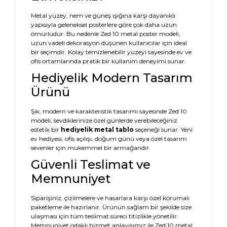
Metal yüzey, nem ve güneş ışığına karşı dayanıklı
yapısıyla geleneksel posterlere göre çok daha uzun
ömürlüdür. Bu nedenle Zed 10 metal poster modeli,
uzun vadeli dekorasyon düşünen kullanıcılar için ideal
bir seçimdir. Kolay temizlenebilir yüzeyi sayesinde ev ve
ofis ortamlarında pratik bir kullanım deneyimi sunar.
Hediyelik Modern Tasarım
Ürünü
Şık, modern ve karakteristik tasarımı sayesinde Zed 10
modeli, sevdiklerinize özel günlerde verebileceğiniz
estetik bir
hediyelik metal tablo
seçeneği sunar. Yeni
ev hediyesi, ofis açılışı, doğum günü veya özel tasarım
sevenler için mükemmel bir armağandır.
Güvenli Teslimat ve
Memnuniyet
Siparişiniz, çizilmelere ve hasarlara karşı özel korumalı
paketleme ile hazırlanır. Ürünün sağlam bir şekilde size
ulaşması için tüm teslimat süreci titizlikle yönetilir.
Memnuniyet odaklı hizmet anlayışımız ile Zed 10 metal