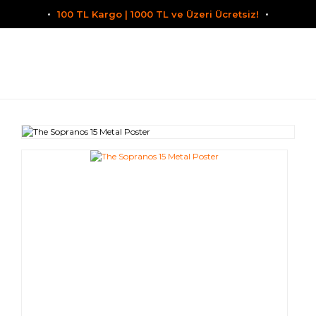
100 TL Kargo | 1000 TL ve Üzeri Ücretsiz!