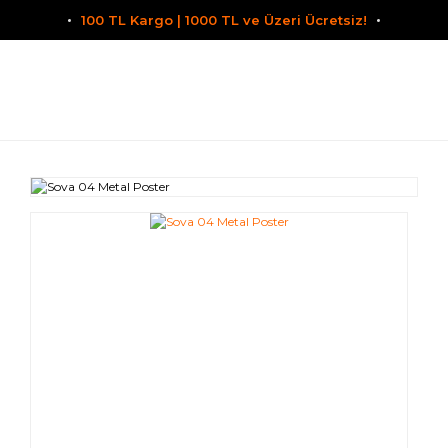
100 TL Kargo | 1000 TL ve Üzeri Ücretsiz!