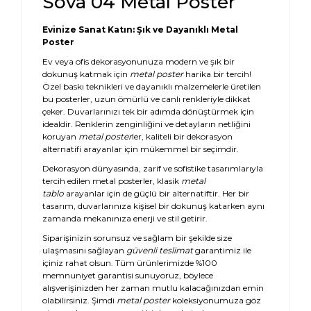
Sova 04 Metal Poster
Evinize Sanat Katın: Şık ve Dayanıklı Metal
Poster
Ev veya ofis dekorasyonunuza modern ve şık bir
dokunuş katmak için
metal poster
harika bir tercih!
Özel baskı teknikleri ve dayanıklı malzemelerle üretilen
bu posterler, uzun ömürlü ve canlı renkleriyle dikkat
çeker. Duvarlarınızı tek bir adımda dönüştürmek için
idealdir. Renklerin zenginliğini ve detayların netliğini
koruyan
metal poster
ler, kaliteli bir dekorasyon
alternatifi arayanlar için mükemmel bir seçimdir.
Dekorasyon dünyasında, zarif ve sofistike tasarımlarıyla
tercih edilen metal posterler, klasik
metal
tablo
arayanlar için de güçlü bir alternatiftir. Her bir
tasarım, duvarlarınıza kişisel bir dokunuş katarken aynı
zamanda mekanınıza enerji ve stil getirir.
Siparişinizin sorunsuz ve sağlam bir şekilde size
ulaşmasını sağlayan
güvenli teslimat
garantimiz ile
içiniz rahat olsun. Tüm ürünlerimizde %100
memnuniyet garantisi sunuyoruz, böylece
alışverişinizden her zaman mutlu kalacağınızdan emin
olabilirsiniz. Şimdi
metal poster
koleksiyonumuza göz