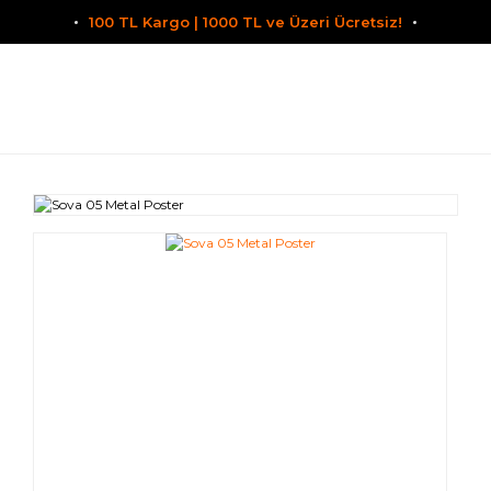
100 TL Kargo | 1000 TL ve Üzeri Ücretsiz!