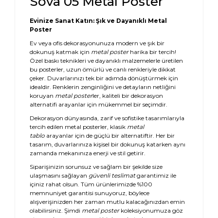
Sova 05 Metal Poster
Evinize Sanat Katın: Şık ve Dayanıklı Metal
Poster
Ev veya ofis dekorasyonunuza modern ve şık bir
dokunuş katmak için
metal poster
harika bir tercih!
Özel baskı teknikleri ve dayanıklı malzemelerle üretilen
bu posterler, uzun ömürlü ve canlı renkleriyle dikkat
çeker. Duvarlarınızı tek bir adımda dönüştürmek için
idealdir. Renklerin zenginliğini ve detayların netliğini
koruyan
metal poster
ler, kaliteli bir dekorasyon
alternatifi arayanlar için mükemmel bir seçimdir.
Dekorasyon dünyasında, zarif ve sofistike tasarımlarıyla
tercih edilen metal posterler, klasik
metal
tablo
arayanlar için de güçlü bir alternatiftir. Her bir
tasarım, duvarlarınıza kişisel bir dokunuş katarken aynı
zamanda mekanınıza enerji ve stil getirir.
Siparişinizin sorunsuz ve sağlam bir şekilde size
ulaşmasını sağlayan
güvenli teslimat
garantimiz ile
içiniz rahat olsun. Tüm ürünlerimizde %100
memnuniyet garantisi sunuyoruz, böylece
alışverişinizden her zaman mutlu kalacağınızdan emin
olabilirsiniz. Şimdi
metal poster
koleksiyonumuza göz