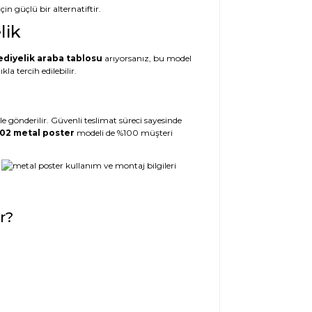
in güçlü bir alternatiftir.
lik
ediyelik araba tablosu
arıyorsanız, bu model
a tercih edilebilir.
 gönderilir. Güvenli teslimat süreci sayesinde
02 metal poster
modeli de %100 müşteri
r?