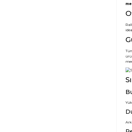
met
O
Ral
idea
G
Tüm
ürü
mem
S
Bu
Yüks
Du
Ark
Re