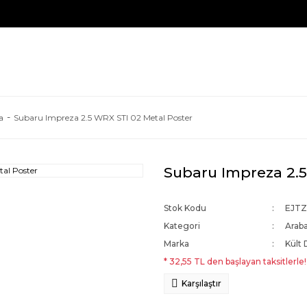
a
Subaru Impreza 2.5 WRX STI 02 Metal Poster
Subaru Impreza 2.5
Stok Kodu
EJT
Kategori
Arab
Marka
Kült 
* 32,55 TL den başlayan taksitlerle!
Karşılaştır