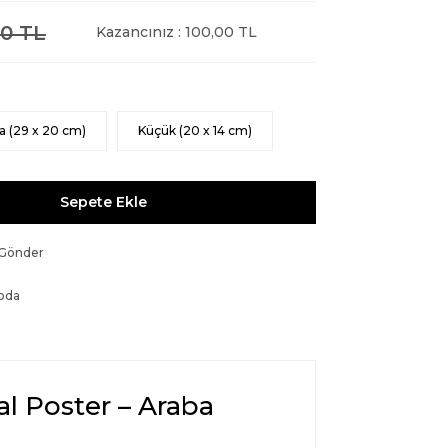
0 TL
Kazancınız : 100,00 TL
a (29 x 20 cm)
Küçük (20 x 14 cm)
Sepete Ekle
 Gönder
oda
l Poster – Araba