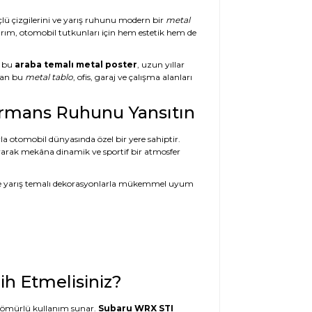
üçlü çizgilerini ve yarış ruhunu modern bir
metal
rım, otomobil tutkunları için hem estetik hem de
e bu
araba temalı metal poster
, uzun yıllar
olan bu
metal tablo
, ofis, garaj ve çalışma alanları
ormans Ruhunu Yansıtın
la otomobil dünyasında özel bir yere sahiptir.
ıyarak mekâna dinamik ve sportif bir atmosfer
ve yarış temalı dekorasyonlarla mükemmel uyum
h Etmelisiniz?
un ömürlü kullanım sunar.
Subaru WRX STI