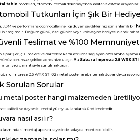
al tablo
modelleri, otomobil temalı dekorasyonda kalite ve estetik arayanlar iç
tomobil Tutkunları İçin Şık Bir Hediye
li, JDM ve performans otomobillerine ilgi duyan sevdikleriniz için anlamlı bir
h
l bir seçimdir. Doğum günü, özel günler veya koleksiyon hediyesi olarak rahatlıkl
üvenli Teslimat ve %100 Memnuniyet
 siparişler, çizilmelere ve darbelere karşı koruma sağlayan özel ambalajlama ile
nünüz sorunsuz şekilde adresinize ulaşır. Bu
Subaru Impreza 2.5 WRX STI 
nuniyeti garantisiyle sunulmaktadır.
ık Sorulan Sorular
 metal poster hangi malzemeden üretiliyo
ek kaliteli ve dayanıklı metal yüzey kullanılarak üretilmektedir.
vara nasıl asılır?
a kısmındaki montaj aparatı sayesinde kolayca monte edilebilir.
nkler zamanla solar mı?