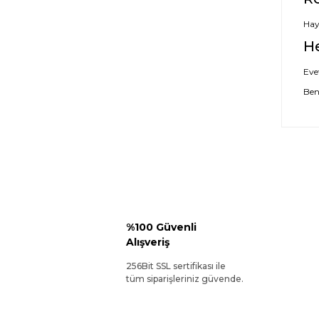
Hayı
H
Eve
Ben
%100 Güvenli
Alışveriş
256Bit SSL sertifikası ile
tüm siparişleriniz güvende.