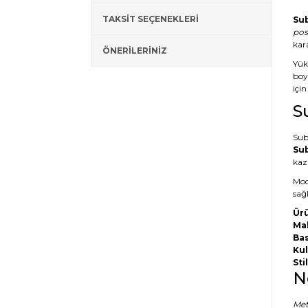
TAKSİT SEÇENEKLERİ
Sub
pos
kar
ÖNERİLERİNİZ
Yük
boyu
için
S
Sub
Sub
kaz
Mod
sağl
Ürü
Ma
Bas
Kul
Stil
N
Met