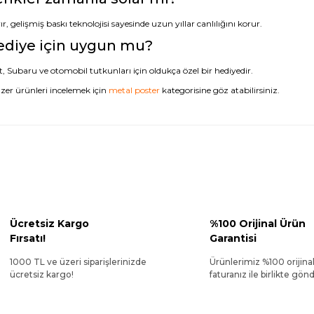
r, gelişmiş baskı teknolojisi sayesinde uzun yıllar canlılığını korur.
ediye için uygun mu?
t, Subaru ve otomobil tutkunları için oldukça özel bir hediyedir.
zer ürünleri incelemek için
metal poster
kategorisine göz atabilirsiniz.
Ücretsiz Kargo
%100 Orijinal Ürün
Fırsatı!
Garantisi
1000 TL ve üzeri siparişlerinizde
Ürünlerimiz %100 orijina
ücretsiz kargo!
faturanız ile birlikte gönde