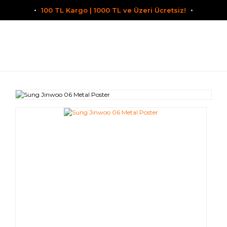
100 TL Kargo | 1000 TL ve Üzeri Ücretsiz!