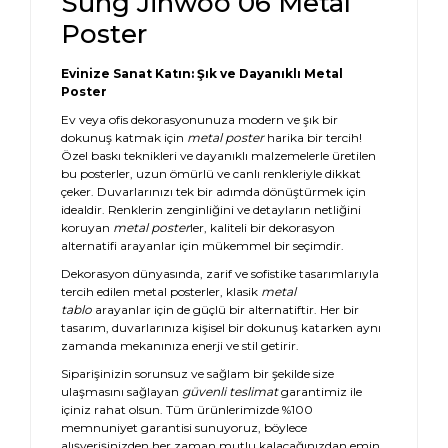
Sung Jinwoo 06 Metal
Poster
Evinize Sanat Katın: Şık ve Dayanıklı Metal
Poster
Ev veya ofis dekorasyonunuza modern ve şık bir
dokunuş katmak için
metal poster
harika bir tercih!
Özel baskı teknikleri ve dayanıklı malzemelerle üretilen
bu posterler, uzun ömürlü ve canlı renkleriyle dikkat
çeker. Duvarlarınızı tek bir adımda dönüştürmek için
idealdir. Renklerin zenginliğini ve detayların netliğini
koruyan
metal poster
ler, kaliteli bir dekorasyon
alternatifi arayanlar için mükemmel bir seçimdir.
Dekorasyon dünyasında, zarif ve sofistike tasarımlarıyla
tercih edilen metal posterler, klasik
metal
tablo
arayanlar için de güçlü bir alternatiftir. Her bir
tasarım, duvarlarınıza kişisel bir dokunuş katarken aynı
zamanda mekanınıza enerji ve stil getirir.
Siparişinizin sorunsuz ve sağlam bir şekilde size
ulaşmasını sağlayan
güvenli teslimat
garantimiz ile
içiniz rahat olsun. Tüm ürünlerimizde %100
memnuniyet garantisi sunuyoruz, böylece
alışverişinizden her zaman mutlu kalacağınızdan emin