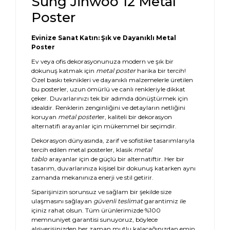
Sung Jinwoo 12 Metal
Poster
Evinize Sanat Katın: Şık ve Dayanıklı Metal
Poster
Ev veya ofis dekorasyonunuza modern ve şık bir
dokunuş katmak için
metal poster
harika bir tercih!
Özel baskı teknikleri ve dayanıklı malzemelerle üretilen
bu posterler, uzun ömürlü ve canlı renkleriyle dikkat
çeker. Duvarlarınızı tek bir adımda dönüştürmek için
idealdir. Renklerin zenginliğini ve detayların netliğini
koruyan
metal poster
ler, kaliteli bir dekorasyon
alternatifi arayanlar için mükemmel bir seçimdir.
Dekorasyon dünyasında, zarif ve sofistike tasarımlarıyla
tercih edilen metal posterler, klasik
metal
tablo
arayanlar için de güçlü bir alternatiftir. Her bir
tasarım, duvarlarınıza kişisel bir dokunuş katarken aynı
zamanda mekanınıza enerji ve stil getirir.
Siparişinizin sorunsuz ve sağlam bir şekilde size
ulaşmasını sağlayan
güvenli teslimat
garantimiz ile
içiniz rahat olsun. Tüm ürünlerimizde %100
memnuniyet garantisi sunuyoruz, böylece
alışverişinizden her zaman mutlu kalacağınızdan emin