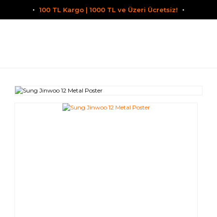
100 TL Kargo | 1000 TL ve Üzeri Ücretsiz!