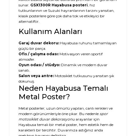
sunar.
GSX1300R Hayabusa posteri
, hız
tutkunlarının ve Suzuki hayranlarının tarzını yansıtan,
klasik posterlere göre çok daha tok ve etkileyici bir
alternatiftir.
Kullanım Alanları
Garaj duvar dekoru:
Hayabusa ruhunu tamamlayan
güçlü bir parça.
Ofis / çalışma odası:
Motivasyon veren sportif
atmosfer.
Oyun odası / stüdyo:
Dinamik ve modern duvar
sanatı.
Salon veya antre:
Motosiklet tutkusunu yansıtan şık
dokunuş.
Neden Hayabusa Temalı
Metal Poster?
Metal posterler; uzun ömürlü yapıları, canlı renkleri ve
modern görünümleriyle öne çıkar. Bu nedenle
spor
motosiklet duvar dekorasyonu
arayanlar için
Hayabusa temalı bir metal poster, hem estetik hem de
karakterli bir tercihtir. Duvarınıza astığınız anda
mekânın havasını değiştirir.