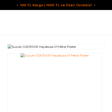
100 TL Kargo | 1000 TL ve Üzeri Ücretsiz!