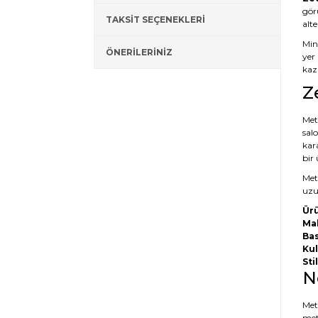
gör
TAKSİT SEÇENEKLERİ
alt
Mini
ÖNERİLERİNİZ
yer 
kaza
Z
Meta
salo
kar
bir
Meta
uzun
Ürü
Ma
Bas
Kul
Stil
N
Met
met