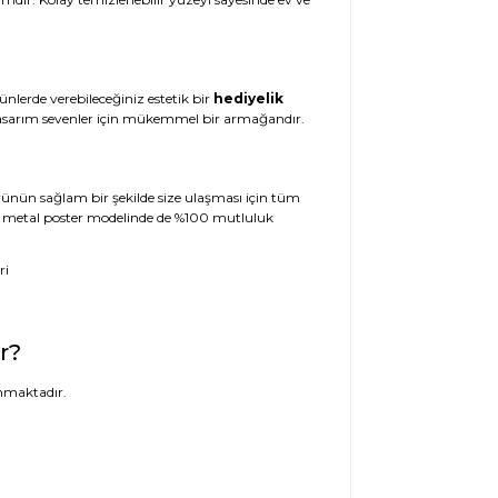
ünlerde verebileceğiniz estetik bir
hediyelik
l tasarım sevenler için mükemmel bir armağandır.
 Ürünün sağlam bir şekilde size ulaşması için tüm
 10 metal poster modelinde de %100 mutluluk
r?
nmaktadır.