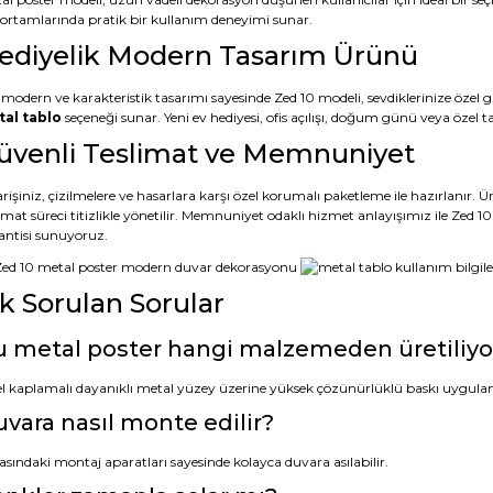
s ortamlarında pratik bir kullanım deneyimi sunar.
ediyelik Modern Tasarım Ürünü
 modern ve karakteristik tasarımı sayesinde Zed 10 modeli, sevdiklerinize özel g
al tablo
seçeneği sunar. Yeni ev hediyesi, ofis açılışı, doğum günü veya öze
üvenli Teslimat ve Memnuniyet
rişiniz, çizilmelere ve hasarlara karşı özel korumalı paketleme ile hazırlanır.
limat süreci titizlikle yönetilir. Memnuniyet odaklı hizmet anlayışımız ile Zed
antisi sunuyoruz.
ık Sorulan Sorular
 metal poster hangi malzemeden üretiliyo
l kaplamalı dayanıklı metal yüzey üzerine yüksek çözünürlüklü baskı uygula
vara nasıl monte edilir?
asındaki montaj aparatları sayesinde kolayca duvara asılabilir.