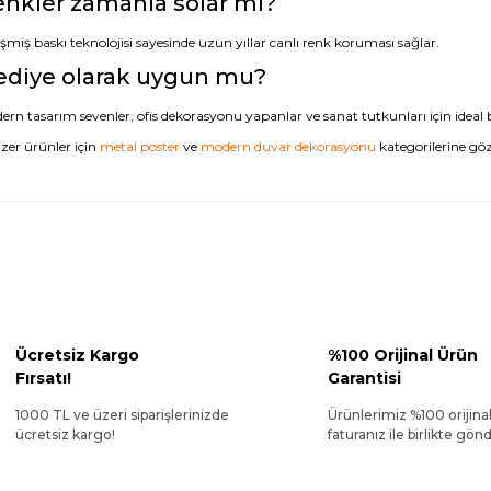
nkler zamanla solar mı?
şmiş baskı teknolojisi sayesinde uzun yıllar canlı renk koruması sağlar.
ediye olarak uygun mu?
rn tasarım sevenler, ofis dekorasyonu yapanlar ve sanat tutkunları için ideal b
zer ürünler için
metal poster
ve
modern duvar dekorasyonu
kategorilerine göz 
Ücretsiz Kargo
%100 Orijinal Ürün
Fırsatı!
Garantisi
1000 TL ve üzeri siparişlerinizde
Ürünlerimiz %100 orijina
ücretsiz kargo!
faturanız ile birlikte gönde