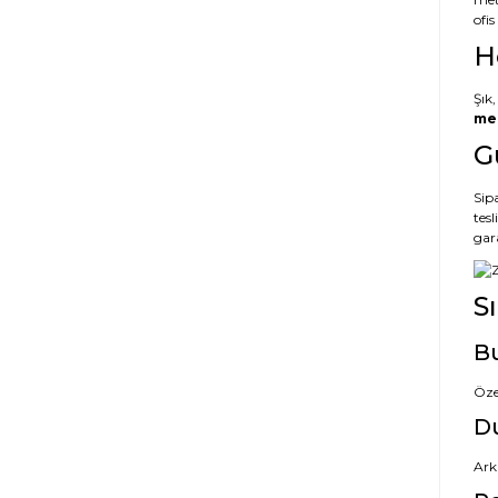
ofi
H
Şık,
met
G
Sipa
tes
gar
S
Bu
Öze
Du
Ark