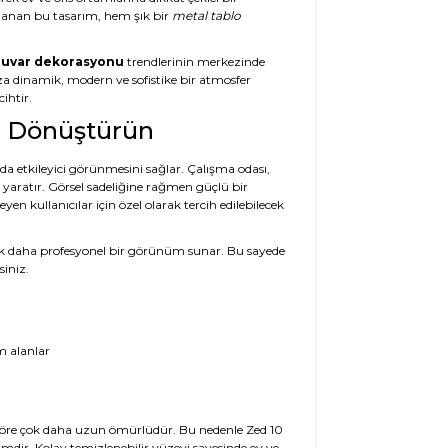
rlanan bu tasarım, hem şık bir
metal tablo
uvar dekorasyonu
trendlerinin merkezinde
ıza dinamik, modern ve sofistike bir atmosfer
ihtir.
zı Dönüştürün
nda etkileyici görünmesini sağlar. Çalışma odası,
ı yaratır. Görsel sadeliğine rağmen güçlü bir
en kullanıcılar için özel olarak tercih edilebilecek
a çok daha profesyonel bir görünüm sunar. Bu sayede
siniz.
m alanlar
e göre çok daha uzun ömürlüdür. Bu nedenle Zed 10
imdir. Kolay temizlenebilir yüzeyi sayesinde ev ve