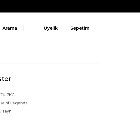
Arama
Üyelik
Sepetim
ster
21U7KG
ue of Legends
Dizayn