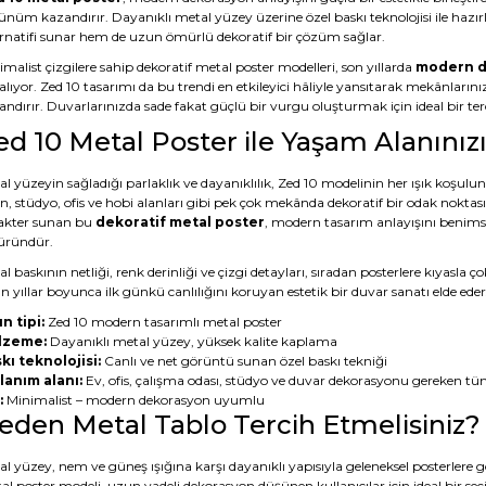
ünüm kazandırır. Dayanıklı metal yüzey üzerine özel baskı teknolojisi ile hazı
ernatifi sunar hem de uzun ömürlü dekoratif bir çözüm sağlar.
malist çizgilere sahip dekoratif metal poster modelleri, son yıllarda
modern d
alıyor. Zed 10 tasarımı da bu trendi en etkileyici hâliyle yansıtarak mekânların
ndırır. Duvarlarınızda sade fakat güçlü bir vurgu oluşturmak için ideal bir terc
ed 10 Metal Poster ile Yaşam Alanını
l yüzeyin sağladığı parlaklık ve dayanıklılık, Zed 10 modelinin her ışık koşulu
n, stüdyo, ofis ve hobi alanları gibi pek çok mekânda dekoratif bir odak noktas
akter sunan bu
dekoratif metal poster
, modern tasarım anlayışını benimsey
 üründür.
l baskının netliği, renk derinliği ve çizgi detayları, sıradan posterlere kıyasl
 yıllar boyunca ilk günkü canlılığını koruyan estetik bir duvar sanatı elde eder
n tipi:
Zed 10 modern tasarımlı metal poster
lzeme:
Dayanıklı metal yüzey, yüksek kalite kaplama
kı teknolojisi:
Canlı ve net görüntü sunan özel baskı tekniği
lanım alanı:
Ev, ofis, çalışma odası, stüdyo ve duvar dekorasyonu gereken tü
:
Minimalist – modern dekorasyon uyumlu
eden Metal Tablo Tercih Etmelisiniz?
al yüzey, nem ve güneş ışığına karşı dayanıklı yapısıyla geleneksel posterler
al poster modeli, uzun vadeli dekorasyon düşünen kullanıcılar için ideal bir seç