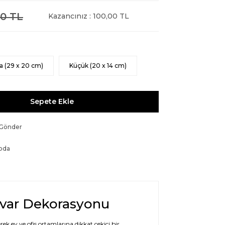
0 TL
Kazancınız : 100,00 TL
a (29 x 20 cm)
Küçük (20 x 14 cm)
Sepete Ekle
 Gönder
oda
uvar Dekorasyonu
rek ev ve ofis ortamlarına dikkat çekici bir