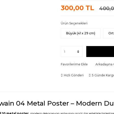
300,00 TL
400,0
Ürün Seçenekleri
Büyük (41 x 29 cm)
Ort
Favorilerime Ekle
Arkadaşına
Hızlı Gönderi
5 Günde Karg
wain 04 Metal Poster – Modern D
 10 metal poster
, modern dekorasyon anlayışını güçlü bir estetikle birleştire