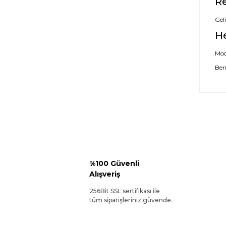
Re
Geli
H
Mode
Ben
%100 Güvenli
Alışveriş
256Bit SSL sertifikası ile
tüm siparişleriniz güvende.