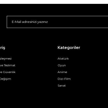
riş
Kategoriler
özleşmesi
Atatürk
e Teslimat
Oyun
 ve Güvenlik
Anime
 Değişim
Dizi-Film
Sanat