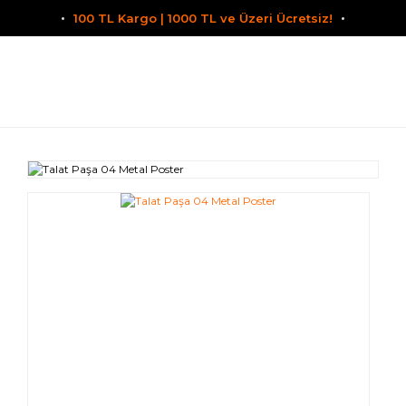
100 TL Kargo | 1000 TL ve Üzeri Ücretsiz!