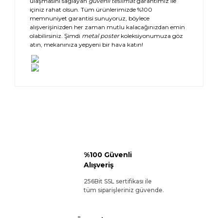
ulaşmasını sağlayan
güvenli teslimat
garantimiz ile
içiniz rahat olsun. Tüm ürünlerimizde %100
memnuniyet garantisi sunuyoruz, böylece
alışverişinizden her zaman mutlu kalacağınızdan emin
olabilirsiniz. Şimdi
metal poster
koleksiyonumuza göz
atın, mekanınıza yepyeni bir hava katın!
%100 Güvenli
Alışveriş
256Bit SSL sertifikası ile
tüm siparişleriniz güvende.