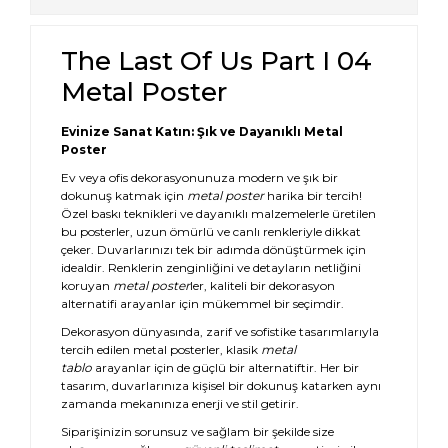
The Last Of Us Part I 04
Metal Poster
Evinize Sanat Katın: Şık ve Dayanıklı Metal
Poster
Ev veya ofis dekorasyonunuza modern ve şık bir
dokunuş katmak için
metal poster
harika bir tercih!
Özel baskı teknikleri ve dayanıklı malzemelerle üretilen
bu posterler, uzun ömürlü ve canlı renkleriyle dikkat
çeker. Duvarlarınızı tek bir adımda dönüştürmek için
idealdir. Renklerin zenginliğini ve detayların netliğini
koruyan
metal poster
ler, kaliteli bir dekorasyon
alternatifi arayanlar için mükemmel bir seçimdir.
Dekorasyon dünyasında, zarif ve sofistike tasarımlarıyla
tercih edilen metal posterler, klasik
metal
tablo
arayanlar için de güçlü bir alternatiftir. Her bir
tasarım, duvarlarınıza kişisel bir dokunuş katarken aynı
zamanda mekanınıza enerji ve stil getirir.
Siparişinizin sorunsuz ve sağlam bir şekilde size