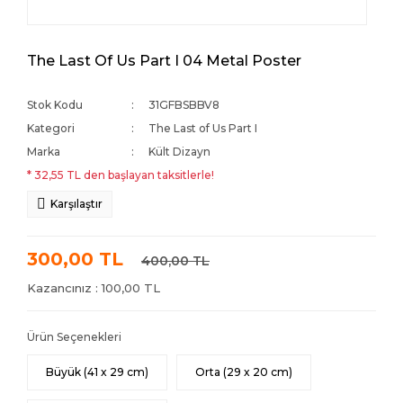
The Last Of Us Part I 04 Metal Poster
Stok Kodu
31GFBSBBV8
Kategori
The Last of Us Part I
Marka
Kült Dizayn
* 32,55 TL den başlayan taksitlerle!
Karşılaştır
300,00 TL
400,00 TL
Kazancınız : 100,00 TL
Ürün Seçenekleri
Büyük (41 x 29 cm)
Orta (29 x 20 cm)