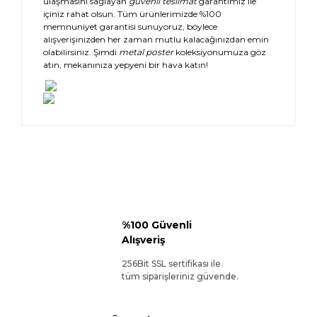
ulaşmasını sağlayan
güvenli teslimat
garantimiz ile
içiniz rahat olsun. Tüm ürünlerimizde %100
memnuniyet garantisi sunuyoruz, böylece
alışverişinizden her zaman mutlu kalacağınızdan emin
olabilirsiniz. Şimdi
metal poster
koleksiyonumuza göz
atın, mekanınıza yepyeni bir hava katın!
%100 Güvenli
Alışveriş
256Bit SSL sertifikası ile
tüm siparişleriniz güvende.