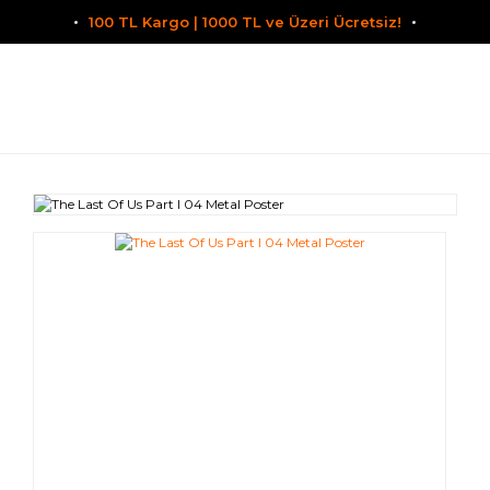
100 TL Kargo | 1000 TL ve Üzeri Ücretsiz!