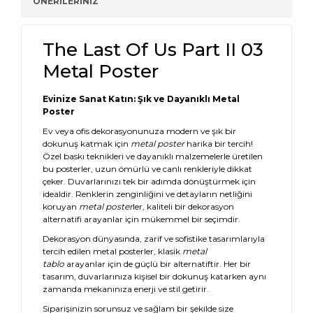
ÖNERİLERİNİZ
The Last Of Us Part II 03
Metal Poster
Evinize Sanat Katın: Şık ve Dayanıklı Metal
Poster
Ev veya ofis dekorasyonunuza modern ve şık bir
dokunuş katmak için
metal poster
harika bir tercih!
Özel baskı teknikleri ve dayanıklı malzemelerle üretilen
bu posterler, uzun ömürlü ve canlı renkleriyle dikkat
çeker. Duvarlarınızı tek bir adımda dönüştürmek için
idealdir. Renklerin zenginliğini ve detayların netliğini
koruyan
metal poster
ler, kaliteli bir dekorasyon
alternatifi arayanlar için mükemmel bir seçimdir.
Dekorasyon dünyasında, zarif ve sofistike tasarımlarıyla
tercih edilen metal posterler, klasik
metal
tablo
arayanlar için de güçlü bir alternatiftir. Her bir
tasarım, duvarlarınıza kişisel bir dokunuş katarken aynı
zamanda mekanınıza enerji ve stil getirir.
Siparişinizin sorunsuz ve sağlam bir şekilde size