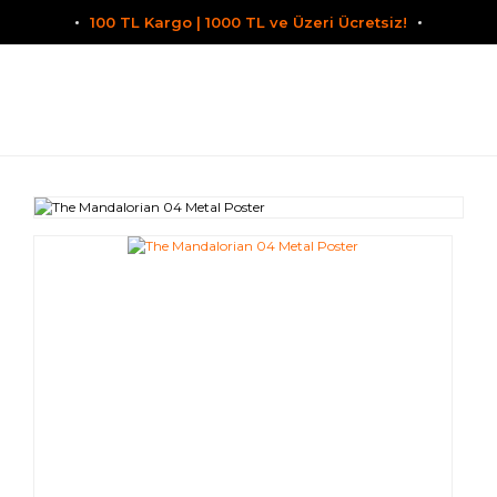
100 TL Kargo | 1000 TL ve Üzeri Ücretsiz!