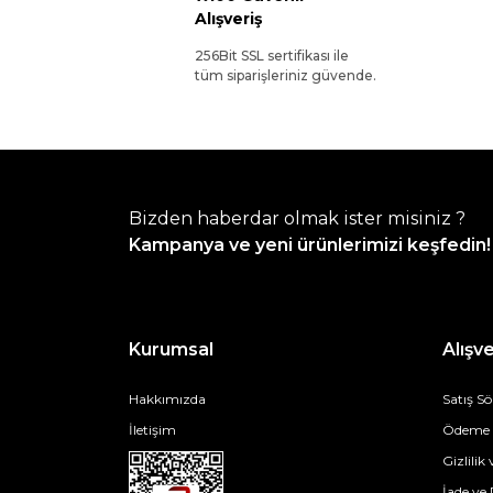
Alışveriş
256Bit SSL sertifikası ile
tüm siparişleriniz güvende.
Bizden haberdar olmak ister misiniz ?
Kampanya ve yeni ürünlerimizi keşfedin!
Kurumsal
Alışve
Hakkımızda
Satış S
İletişim
Ödeme v
Gizlilik
İade ve