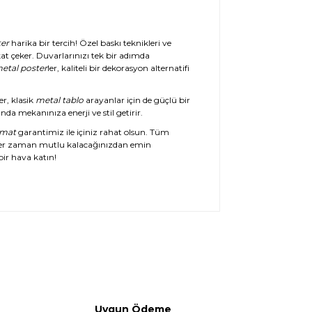
er
harika bir tercih! Özel baskı teknikleri ve
at çeker. Duvarlarınızı tek bir adımda
etal poster
ler, kaliteli bir dekorasyon alternatifi
er, klasik
metal tablo
arayanlar için de güçlü bir
da mekanınıza enerji ve stil getirir.
imat
garantimiz ile içiniz rahat olsun. Tüm
her zaman mutlu kalacağınızdan emin
ir hava katın!
Uygun Ödeme