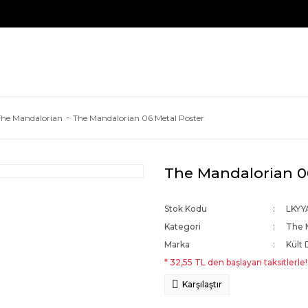
The Mandalorian
The Mandalorian 06 Metal Poster
The Mandalorian 0
Stok Kodu
LKY
Kategori
The 
Marka
Kült 
* 32,55 TL den başlayan taksitlerle!
Karşılaştır