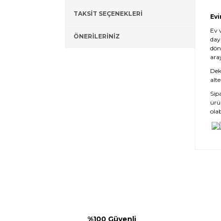
TAKSİT SEÇENEKLERİ
Evi
Ev 
ÖNERİLERİNİZ
day
dön
ara
Deko
alte
Sip
ürü
olab
%100 Güvenli