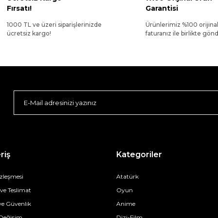
Fırsatı!
Garantisi
1000 TL ve üzeri siparişlerinizde
Ürünlerimiz %100 orijina
ücretsiz kargo!
faturanız ile birlikte gönde
riş
Kategoriler
özleşmesi
Atatürk
e Teslimat
Oyun
 ve Güvenlik
Anime
 Değişim
Dizi-Film