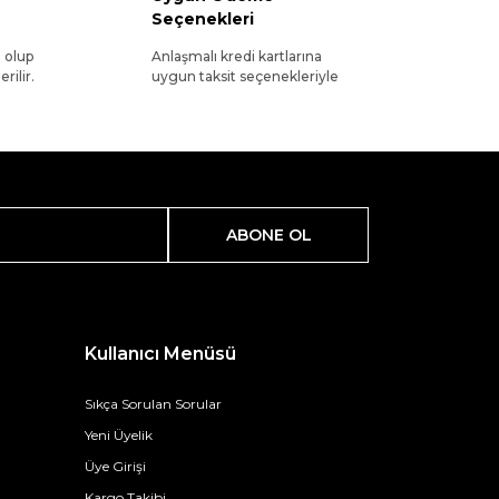
Seçenekleri
l olup
Anlaşmalı kredi kartlarına
rilir.
uygun taksit seçenekleriyle
ABONE OL
Kullanıcı Menüsü
Sıkça Sorulan Sorular
Yeni Üyelik
Üye Girişi
Kargo Takibi