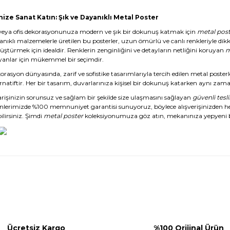
nize Sanat Katın: Şık ve Dayanıklı Metal Poster
veya ofis dekorasyonunuza modern ve şık bir dokunuş katmak için
metal post
anıklı malzemelerle üretilen bu posterler, uzun ömürlü ve canlı renkleriyle dikk
üştürmek için idealdir. Renklerin zenginliğini ve detayların netliğini koruyan
m
yanlar için mükemmel bir seçimdir.
rasyon dünyasında, zarif ve sofistike tasarımlarıyla tercih edilen metal posterl
rnatiftir. Her bir tasarım, duvarlarınıza kişisel bir dokunuş katarken aynı zaman
arişinizin sorunsuz ve sağlam bir şekilde size ulaşmasını sağlayan
güvenli tesl
nlerimizde %100 memnuniyet garantisi sunuyoruz, böylece alışverişinizden 
ilirsiniz. Şimdi
metal poster
koleksiyonumuza göz atın, mekanınıza yepyeni b
Ücretsiz Kargo
%100 Orijinal Ürün