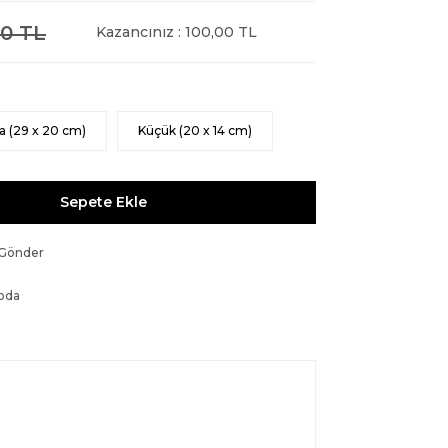
0 TL
Kazancınız : 100,00 TL
a (29 x 20 cm)
Küçük (20 x 14 cm)
Sepete Ekle
 Gönder
oda