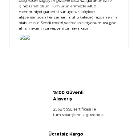
ulaşmasını sağlayan
güvenli teslimat
garantimiz ile
içiniz rahat olsun. Tüm ürünlerimizde %100
memnuniyet garantisi sunuyoruz, böylece
alışverişinizden her zaman mutlu kalacağınızdan emin
olabilirsiniz. Şimdi
metal poster
koleksiyonumuza göz
atın, mekanınıza yepyeni bir hava katın!
%100 Güvenli
Alışveriş
256Bit SSL sertifikası ile
tüm siparişleriniz güvende.
Ücretsiz Kargo