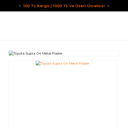
100 TL Kargo | 1000 TL ve Üzeri Ücretsiz!