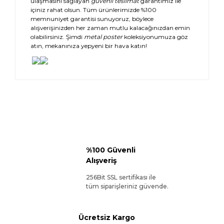
ulaşmasını sağlayan
güvenli teslimat
garantimiz ile
içiniz rahat olsun. Tüm ürünlerimizde %100
memnuniyet garantisi sunuyoruz, böylece
alışverişinizden her zaman mutlu kalacağınızdan emin
olabilirsiniz. Şimdi
metal poster
koleksiyonumuza göz
atın, mekanınıza yepyeni bir hava katın!
%100 Güvenli
Alışveriş
256Bit SSL sertifikası ile
tüm siparişleriniz güvende.
Ücretsiz Kargo