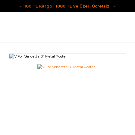
100 TL Kargo | 1000 TL ve Üzeri Ücretsiz!