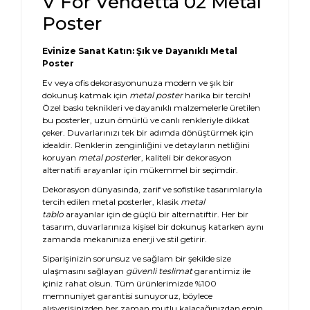
V For Vendetta 02 Metal
Poster
Evinize Sanat Katın: Şık ve Dayanıklı Metal
Poster
Ev veya ofis dekorasyonunuza modern ve şık bir
dokunuş katmak için
metal poster
harika bir tercih!
Özel baskı teknikleri ve dayanıklı malzemelerle üretilen
bu posterler, uzun ömürlü ve canlı renkleriyle dikkat
çeker. Duvarlarınızı tek bir adımda dönüştürmek için
idealdir. Renklerin zenginliğini ve detayların netliğini
koruyan
metal poster
ler, kaliteli bir dekorasyon
alternatifi arayanlar için mükemmel bir seçimdir.
Dekorasyon dünyasında, zarif ve sofistike tasarımlarıyla
tercih edilen metal posterler, klasik
metal
tablo
arayanlar için de güçlü bir alternatiftir. Her bir
tasarım, duvarlarınıza kişisel bir dokunuş katarken aynı
zamanda mekanınıza enerji ve stil getirir.
Siparişinizin sorunsuz ve sağlam bir şekilde size
ulaşmasını sağlayan
güvenli teslimat
garantimiz ile
içiniz rahat olsun. Tüm ürünlerimizde %100
memnuniyet garantisi sunuyoruz, böylece
alışverişinizden her zaman mutlu kalacağınızdan emin