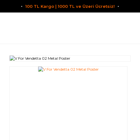
100 TL Kargo | 1000 TL ve Üzeri Ücretsiz!