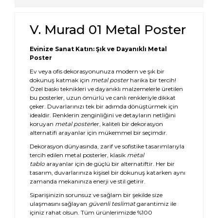
V. Murad 01 Metal Poster
Evinize Sanat Katın: Şık ve Dayanıklı Metal
Poster
Ev veya ofis dekorasyonunuza modern ve şık bir
dokunuş katmak için
metal poster
harika bir tercih!
Özel baskı teknikleri ve dayanıklı malzemelerle üretilen
bu posterler, uzun ömürlü ve canlı renkleriyle dikkat
çeker. Duvarlarınızı tek bir adımda dönüştürmek için
idealdir. Renklerin zenginliğini ve detayların netliğini
koruyan
metal poster
ler, kaliteli bir dekorasyon
alternatifi arayanlar için mükemmel bir seçimdir.
Dekorasyon dünyasında, zarif ve sofistike tasarımlarıyla
tercih edilen metal posterler, klasik
metal
tablo
arayanlar için de güçlü bir alternatiftir. Her bir
tasarım, duvarlarınıza kişisel bir dokunuş katarken aynı
zamanda mekanınıza enerji ve stil getirir.
Siparişinizin sorunsuz ve sağlam bir şekilde size
ulaşmasını sağlayan
güvenli teslimat
garantimiz ile
içiniz rahat olsun. Tüm ürünlerimizde %100