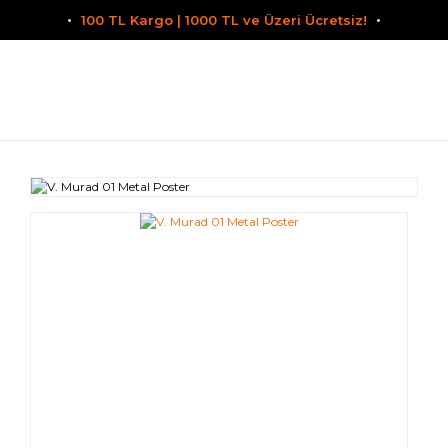
100 TL Kargo | 1000 TL ve Üzeri Ücretsiz!