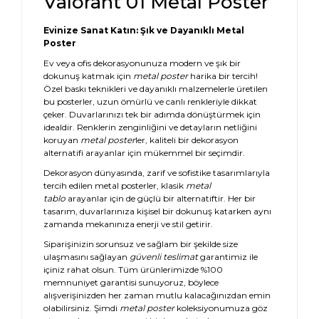
Valorant 01 Metal Poster
Evinize Sanat Katın: Şık ve Dayanıklı Metal
Poster
Ev veya ofis dekorasyonunuza modern ve şık bir
dokunuş katmak için
metal poster
harika bir tercih!
Özel baskı teknikleri ve dayanıklı malzemelerle üretilen
bu posterler, uzun ömürlü ve canlı renkleriyle dikkat
çeker. Duvarlarınızı tek bir adımda dönüştürmek için
idealdir. Renklerin zenginliğini ve detayların netliğini
koruyan
metal poster
ler, kaliteli bir dekorasyon
alternatifi arayanlar için mükemmel bir seçimdir.
Dekorasyon dünyasında, zarif ve sofistike tasarımlarıyla
tercih edilen metal posterler, klasik
metal
tablo
arayanlar için de güçlü bir alternatiftir. Her bir
tasarım, duvarlarınıza kişisel bir dokunuş katarken aynı
zamanda mekanınıza enerji ve stil getirir.
Siparişinizin sorunsuz ve sağlam bir şekilde size
ulaşmasını sağlayan
güvenli teslimat
garantimiz ile
içiniz rahat olsun. Tüm ürünlerimizde %100
memnuniyet garantisi sunuyoruz, böylece
alışverişinizden her zaman mutlu kalacağınızdan emin
olabilirsiniz. Şimdi
metal poster
koleksiyonumuza göz