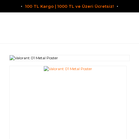
100 TL Kargo | 1000 TL ve Üzeri Ücretsiz!