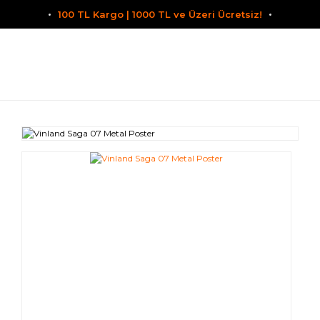
100 TL Kargo | 1000 TL ve Üzeri Ücretsiz!