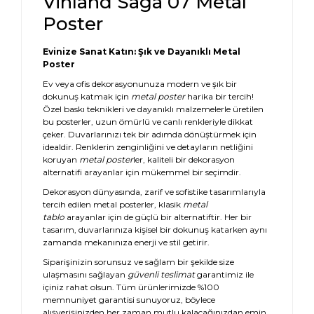
Vinland Saga 07 Metal
Poster
Evinize Sanat Katın: Şık ve Dayanıklı Metal
Poster
Ev veya ofis dekorasyonunuza modern ve şık bir
dokunuş katmak için
metal poster
harika bir tercih!
Özel baskı teknikleri ve dayanıklı malzemelerle üretilen
bu posterler, uzun ömürlü ve canlı renkleriyle dikkat
çeker. Duvarlarınızı tek bir adımda dönüştürmek için
idealdir. Renklerin zenginliğini ve detayların netliğini
koruyan
metal poster
ler, kaliteli bir dekorasyon
alternatifi arayanlar için mükemmel bir seçimdir.
Dekorasyon dünyasında, zarif ve sofistike tasarımlarıyla
tercih edilen metal posterler, klasik
metal
tablo
arayanlar için de güçlü bir alternatiftir. Her bir
tasarım, duvarlarınıza kişisel bir dokunuş katarken aynı
zamanda mekanınıza enerji ve stil getirir.
Siparişinizin sorunsuz ve sağlam bir şekilde size
ulaşmasını sağlayan
güvenli teslimat
garantimiz ile
içiniz rahat olsun. Tüm ürünlerimizde %100
memnuniyet garantisi sunuyoruz, böylece
alışverişinizden her zaman mutlu kalacağınızdan emin