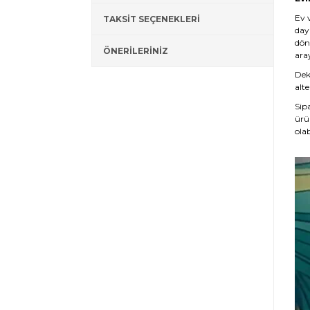
Ev 
TAKSİT SEÇENEKLERİ
day
dön
ÖNERİLERİNİZ
ara
Deko
alte
Sip
ürü
olab