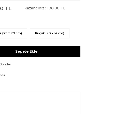
0 TL
Kazancınız : 100,00 TL
a (29 x 20 cm)
Küçük (20 x 14 cm)
Sepete Ekle
 Gönder
oda