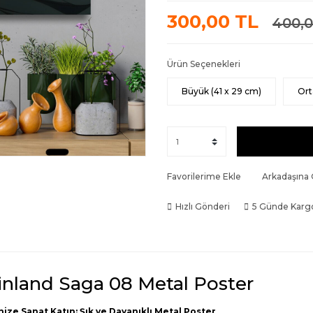
300,00 TL
400,0
Ürün Seçenekleri
Büyük (41 x 29 cm)
Ort
Favorilerime Ekle
Arkadaşına
Hızlı Gönderi
5 Günde Karg
inland Saga 08 Metal Poster
nize Sanat Katın: Şık ve Dayanıklı Metal Poster