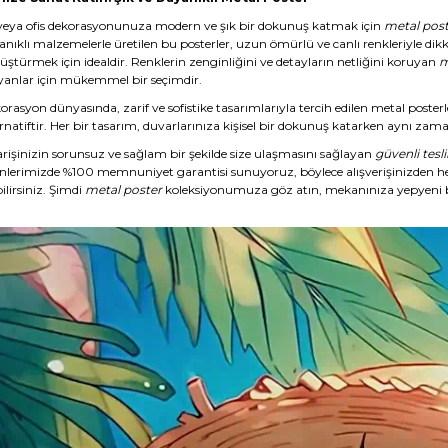
veya ofis dekorasyonunuza modern ve şık bir dokunuş katmak için
metal post
anıklı malzemelerle üretilen bu posterler, uzun ömürlü ve canlı renkleriyle dikk
üştürmek için idealdir. Renklerin zenginliğini ve detayların netliğini koruyan
m
yanlar için mükemmel bir seçimdir.
rasyon dünyasında, zarif ve sofistike tasarımlarıyla tercih edilen metal posterl
rnatiftir. Her bir tasarım, duvarlarınıza kişisel bir dokunuş katarken aynı zaman
arişinizin sorunsuz ve sağlam bir şekilde size ulaşmasını sağlayan
güvenli tesl
nlerimizde %100 memnuniyet garantisi sunuyoruz, böylece alışverişinizden 
ilirsiniz. Şimdi
metal poster
koleksiyonumuza göz atın, mekanınıza yepyeni b