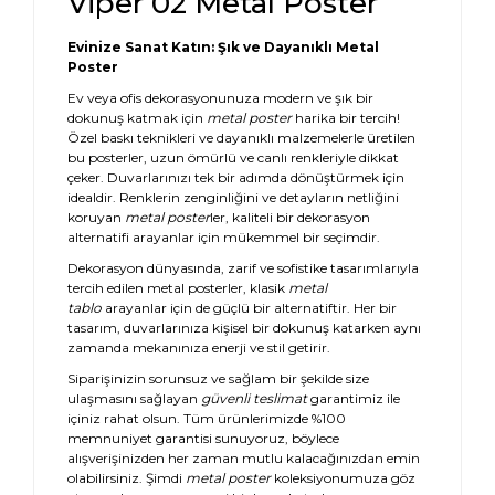
Viper 02 Metal Poster
Evinize Sanat Katın: Şık ve Dayanıklı Metal
Poster
Ev veya ofis dekorasyonunuza modern ve şık bir
dokunuş katmak için
metal poster
harika bir tercih!
Özel baskı teknikleri ve dayanıklı malzemelerle üretilen
bu posterler, uzun ömürlü ve canlı renkleriyle dikkat
çeker. Duvarlarınızı tek bir adımda dönüştürmek için
idealdir. Renklerin zenginliğini ve detayların netliğini
koruyan
metal poster
ler, kaliteli bir dekorasyon
alternatifi arayanlar için mükemmel bir seçimdir.
Dekorasyon dünyasında, zarif ve sofistike tasarımlarıyla
tercih edilen metal posterler, klasik
metal
tablo
arayanlar için de güçlü bir alternatiftir. Her bir
tasarım, duvarlarınıza kişisel bir dokunuş katarken aynı
zamanda mekanınıza enerji ve stil getirir.
Siparişinizin sorunsuz ve sağlam bir şekilde size
ulaşmasını sağlayan
güvenli teslimat
garantimiz ile
içiniz rahat olsun. Tüm ürünlerimizde %100
memnuniyet garantisi sunuyoruz, böylece
alışverişinizden her zaman mutlu kalacağınızdan emin
olabilirsiniz. Şimdi
metal poster
koleksiyonumuza göz