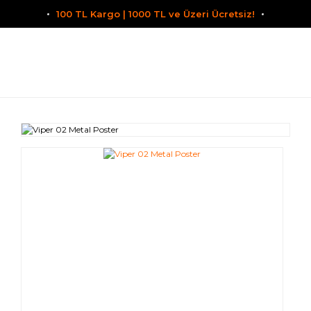
100 TL Kargo | 1000 TL ve Üzeri Ücretsiz!