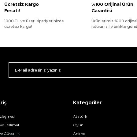
Ücretsiz Kargo
%100 Orijinal Ürün
Fırsatı!
Garantisi
1000 TL ve üzeri siparişlerinizde
Ürünlerimiz %100 orijina
ücretsiz kargo!
faturanız ile birlikte gönde
riş
Kategoriler
özleşmesi
Atatürk
e Teslimat
Oyun
 ve Güvenlik
Anime