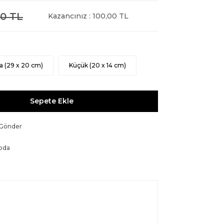
0 TL
Kazancınız : 100,00 TL
a (29 x 20 cm)
Küçük (20 x 14 cm)
Sepete Ekle
 Gönder
oda