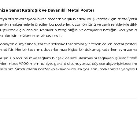
nize Sanat Katın: Şık ve Dayanıklı Metal Poster
veya ofis dekorasyonunuza modern ve şık bir dokunuş katmak için
metal post
anıklı malzemelerle üretilen bu posterler, uzun ömürlü ve canlı renkleriyle dikk
üştürmek için idealdir. Renklerin zenginliğini ve detayların netliğini koruyan
m
yanlar için mükemmel bir seçimdir.
rasyon dünyasında, zarif ve sofistike tasarımlarıyla tercih edilen metal posterl
rnatiftir. Her bir tasarım, duvarlarınıza kişisel bir dokunuş katarken aynı zaman
arişinizin sorunsuz ve sağlam bir şekilde size ulaşmasını sağlayan
güvenli tesl
nlerimizde %100 memnuniyet garantisi sunuyoruz, böylece alışverişinizden 
ilirsiniz. Şimdi
metal poster
koleksiyonumuza göz atın, mekanınıza yepyeni b