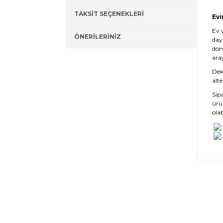
TAKSİT SEÇENEKLERİ
Evi
Ev 
ÖNERİLERİNİZ
day
dön
ara
Deko
alte
Sip
ürü
olab