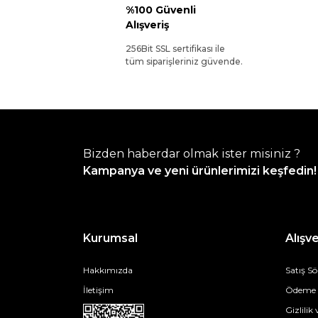
%100 Güvenli
Alışveriş
256Bit SSL sertifikası ile
tüm siparişleriniz güvende.
Bizden haberdar olmak ister misiniz ?
Kampanya ve yeni ürünlerimizi keşfedin!
Kurumsal
Alışve
Hakkımızda
Satış S
İletişim
Ödeme v
Gizlilik