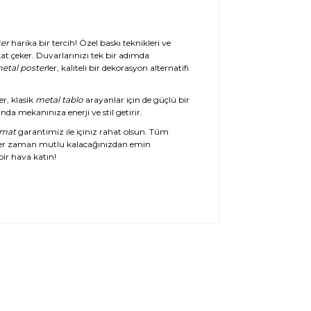
er
harika bir tercih! Özel baskı teknikleri ve
at çeker. Duvarlarınızı tek bir adımda
etal poster
ler, kaliteli bir dekorasyon alternatifi
er, klasik
metal tablo
arayanlar için de güçlü bir
da mekanınıza enerji ve stil getirir.
imat
garantimiz ile içiniz rahat olsun. Tüm
her zaman mutlu kalacağınızdan emin
ir hava katın!