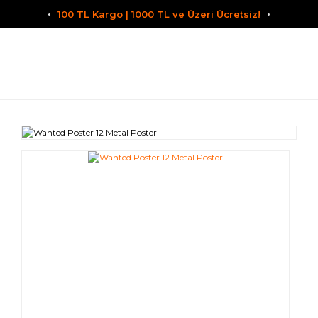
100 TL Kargo | 1000 TL ve Üzeri Ücretsiz!