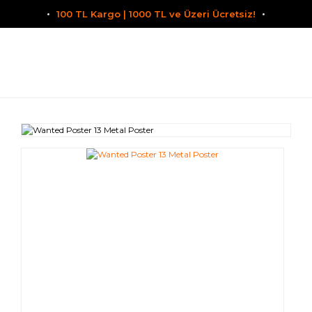
100 TL Kargo | 1000 TL ve Üzeri Ücretsiz!