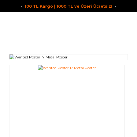
100 TL Kargo | 1000 TL ve Üzeri Ücretsiz!