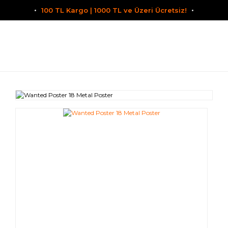
100 TL Kargo | 1000 TL ve Üzeri Ücretsiz!