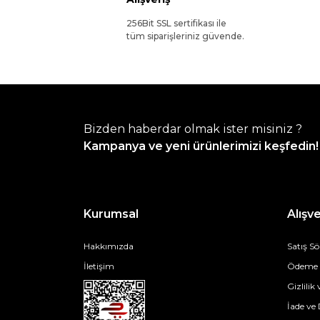
256Bit SSL sertifikası ile
tüm siparişleriniz güvende.
Bizden haberdar olmak ister misiniz ?
Kampanya ve yeni ürünlerimizi keşfedin!
Kurumsal
Alışve
Hakkımızda
Satış S
İletişim
Ödeme v
Gizlilik
İade ve