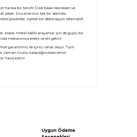
er
harika bir tercih! Özel baskı teknikleri ve
at çeker. Duvarlarınızı tek bir adımda
etal poster
ler, kaliteli bir dekorasyon alternatifi
er, klasik
metal tablo
arayanlar için de güçlü bir
da mekanınıza enerji ve stil getirir.
imat
garantimiz ile içiniz rahat olsun. Tüm
her zaman mutlu kalacağınızdan emin
ir hava katın!
Uygun Ödeme
Seçenekleri