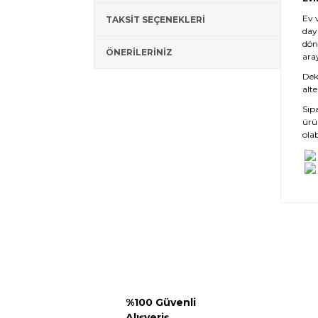
Ev 
TAKSİT SEÇENEKLERİ
day
dön
ÖNERİLERİNİZ
ara
Deko
alte
Sip
ürü
olab
%100 Güvenli
Alışveriş