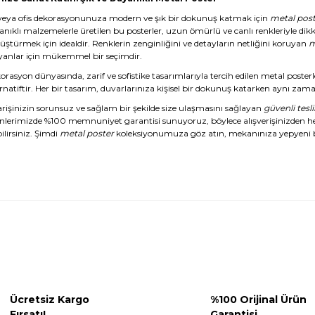
veya ofis dekorasyonunuza modern ve şık bir dokunuş katmak için
metal post
anıklı malzemelerle üretilen bu posterler, uzun ömürlü ve canlı renkleriyle dikk
üştürmek için idealdir. Renklerin zenginliğini ve detayların netliğini koruyan
m
yanlar için mükemmel bir seçimdir.
rasyon dünyasında, zarif ve sofistike tasarımlarıyla tercih edilen metal posterl
rnatiftir. Her bir tasarım, duvarlarınıza kişisel bir dokunuş katarken aynı zaman
arişinizin sorunsuz ve sağlam bir şekilde size ulaşmasını sağlayan
güvenli tesl
nlerimizde %100 memnuniyet garantisi sunuyoruz, böylece alışverişinizden 
ilirsiniz. Şimdi
metal poster
koleksiyonumuza göz atın, mekanınıza yepyeni b
Ücretsiz Kargo
%100 Orijinal Ürün
Fırsatı!
Garantisi