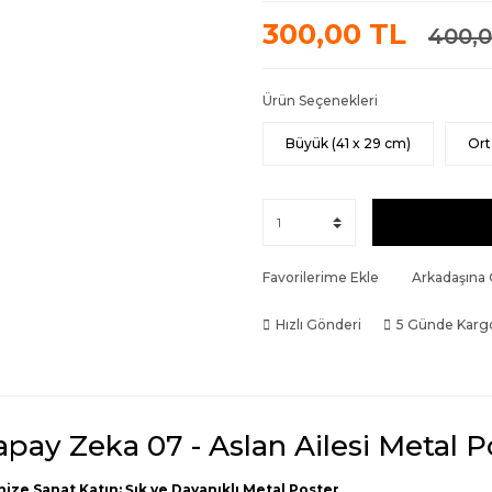
300,00 TL
400,0
Ürün Seçenekleri
Büyük (41 x 29 cm)
Ort
Favorilerime Ekle
Arkadaşına
Hızlı Gönderi
5 Günde Karg
apay Zeka 07 - Aslan Ailesi Metal P
nize Sanat Katın: Şık ve Dayanıklı Metal Poster