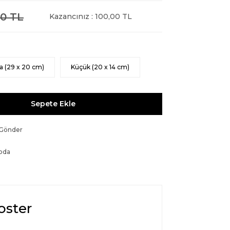
0 TL
Kazancınız : 100,00 TL
a (29 x 20 cm)
Küçük (20 x 14 cm)
Sepete Ekle
 Gönder
oda
oster