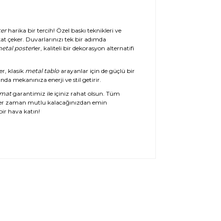
er
harika bir tercih! Özel baskı teknikleri ve
at çeker. Duvarlarınızı tek bir adımda
etal poster
ler, kaliteli bir dekorasyon alternatifi
er, klasik
metal tablo
arayanlar için de güçlü bir
da mekanınıza enerji ve stil getirir.
imat
garantimiz ile içiniz rahat olsun. Tüm
her zaman mutlu kalacağınızdan emin
ir hava katın!