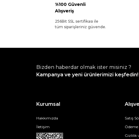
%100 Güvenli
Alışveriş
256Bit SSL sertifikası ile
tüm siparişleriniz güvende.
Bizden haberdar olmak ister misiniz ?
Kampanya ve yeni ürünlerimizi keşfedin!
Kurumsal
Alışve
Hakkımızda
Satış S
İletişim
Ödeme v
Gizlilik