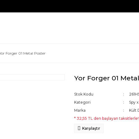
Yor Forger 01 Metal Poster
Yor Forger 01 Meta
Stok Kodu
261H
Kategori
Spy x
Marka
Kült 
* 32,55 TL den başlayan taksitlerle!
Karşılaştır