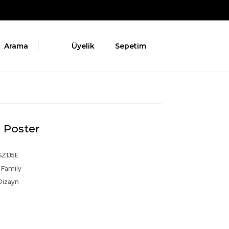
Arama
Üyelik
Sepetim
l Poster
SZ1J5E
 Family
Dizayn