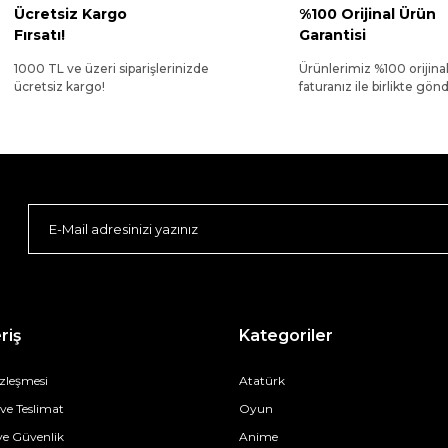
Ücretsiz Kargo
%100 Orijinal Ürün
Fırsatı!
Garantisi
1000 TL ve üzeri siparişlerinizde
Ürünlerimiz %100 orijina
ücretsiz kargo!
faturanız ile birlikte gönde
riş
Kategoriler
özleşmesi
Atatürk
e Teslimat
Oyun
 ve Güvenlik
Anime