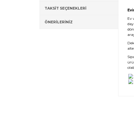
TAKSİT SEÇENEKLERİ
Evi
Ev 
ÖNERİLERİNİZ
day
dön
ara
Deko
alte
Sip
ürü
olab