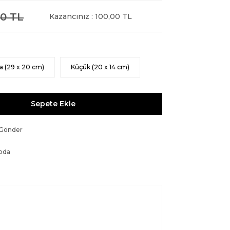
0 TL
Kazancınız : 100,00 TL
a (29 x 20 cm)
Küçük (20 x 14 cm)
Sepete Ekle
 Gönder
oda