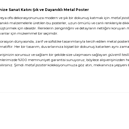
nize Sanat Katın: Şık ve Dayanıklı Metal Poster
veya ofis dekorasyonunuza modern ve şık bir dokunuş katmak için
metal post
anıklı malzemelerle üretilen bu posterler, uzun ömürlü ve canlı renkleriyle dikk
üştürmek için idealdir. Renklerin zenginliğini ve detayların netliğini koruyan
m
yanlar için mükemmel bir seçimdir.
rasyon dünyasında, zarif ve sofistike tasarımlarıyla tercih edilen metal posterl
rnatiftir. Her bir tasarım, duvarlarınıza kişisel bir dokunuş katarken aynı zaman
arişinizin sorunsuz ve sağlam bir şekilde size ulaşmasını sağlayan
güvenli tesl
nlerimizde %100 memnuniyet garantisi sunuyoruz, böylece alışverişinizden 
ilirsiniz. Şimdi
metal poster
koleksiyonumuza göz atın, mekanınıza yepyeni b