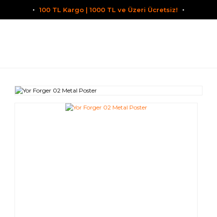
100 TL Kargo | 1000 TL ve Üzeri Ücretsiz!