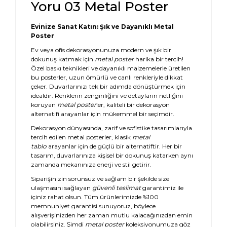
Yoru 03 Metal Poster
Evinize Sanat Katın: Şık ve Dayanıklı Metal
Poster
Ev veya ofis dekorasyonunuza modern ve şık bir
dokunuş katmak için
metal poster
harika bir tercih!
Özel baskı teknikleri ve dayanıklı malzemelerle üretilen
bu posterler, uzun ömürlü ve canlı renkleriyle dikkat
çeker. Duvarlarınızı tek bir adımda dönüştürmek için
idealdir. Renklerin zenginliğini ve detayların netliğini
koruyan
metal poster
ler, kaliteli bir dekorasyon
alternatifi arayanlar için mükemmel bir seçimdir.
Dekorasyon dünyasında, zarif ve sofistike tasarımlarıyla
tercih edilen metal posterler, klasik
metal
tablo
arayanlar için de güçlü bir alternatiftir. Her bir
tasarım, duvarlarınıza kişisel bir dokunuş katarken aynı
zamanda mekanınıza enerji ve stil getirir.
Siparişinizin sorunsuz ve sağlam bir şekilde size
ulaşmasını sağlayan
güvenli teslimat
garantimiz ile
içiniz rahat olsun. Tüm ürünlerimizde %100
memnuniyet garantisi sunuyoruz, böylece
alışverişinizden her zaman mutlu kalacağınızdan emin
olabilirsiniz. Şimdi
metal poster
koleksiyonumuza göz