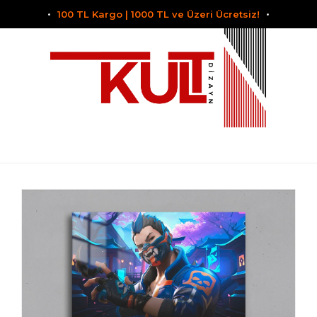
100 TL Kargo | 1000 TL ve Üzeri Ücretsiz!