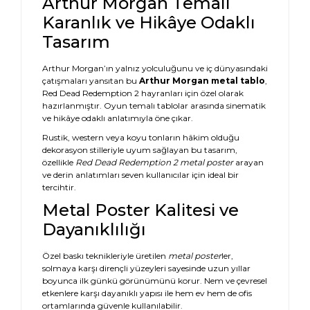
Arthur Morgan Temalı
Karanlık ve Hikâye Odaklı
Tasarım
Arthur Morgan’ın yalnız yolculuğunu ve iç dünyasındaki
çatışmaları yansıtan bu
Arthur Morgan metal tablo
,
Red Dead Redemption 2 hayranları için özel olarak
hazırlanmıştır. Oyun temalı tablolar arasında sinematik
ve hikâye odaklı anlatımıyla öne çıkar.
Rustik, western veya koyu tonların hâkim olduğu
dekorasyon stilleriyle uyum sağlayan bu tasarım,
özellikle
Red Dead Redemption 2 metal poster
arayan
ve derin anlatımları seven kullanıcılar için ideal bir
tercihtir.
Metal Poster Kalitesi ve
Dayanıklılığı
Özel baskı teknikleriyle üretilen
metal poster
ler,
solmaya karşı dirençli yüzeyleri sayesinde uzun yıllar
boyunca ilk günkü görünümünü korur. Nem ve çevresel
etkenlere karşı dayanıklı yapısı ile hem ev hem de ofis
ortamlarında güvenle kullanılabilir.