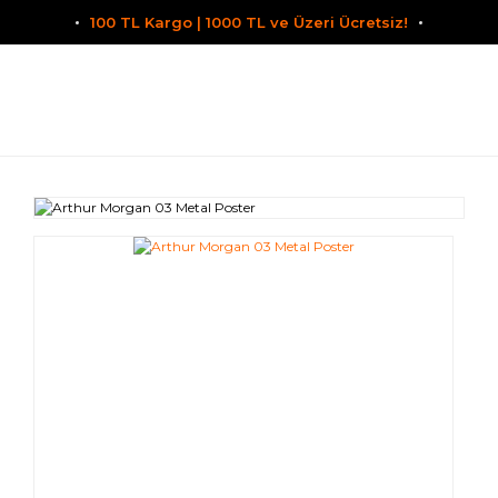
100 TL Kargo | 1000 TL ve Üzeri Ücretsiz!