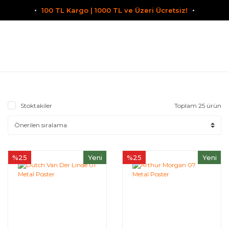
100 TL Kargo | 1000 TL ve Üzeri Ücretsiz!
Stoktakiler
Toplam 25 ürün
%25
Yeni
%25
Yeni