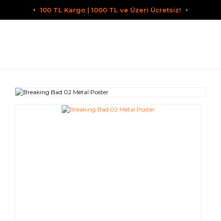
100 TL Kargo | 1000 TL ve Üzeri Ücretsiz!