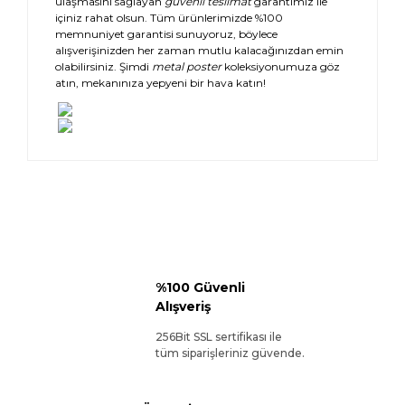
ulaşmasını sağlayan
güvenli teslimat
garantimiz ile
içiniz rahat olsun. Tüm ürünlerimizde %100
memnuniyet garantisi sunuyoruz, böylece
alışverişinizden her zaman mutlu kalacağınızdan emin
olabilirsiniz. Şimdi
metal poster
koleksiyonumuza göz
atın, mekanınıza yepyeni bir hava katın!
%100 Güvenli
Alışveriş
256Bit SSL sertifikası ile
tüm siparişleriniz güvende.