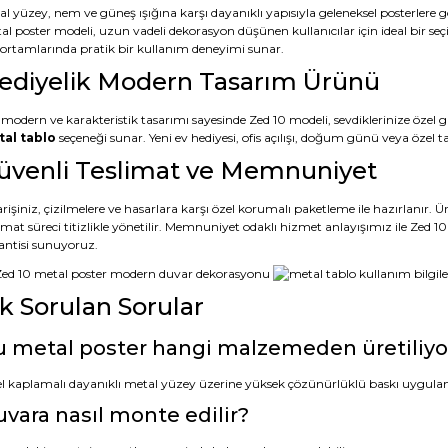
al yüzey, nem ve güneş ışığına karşı dayanıklı yapısıyla geleneksel posterler
al poster modeli, uzun vadeli dekorasyon düşünen kullanıcılar için ideal bir seç
s ortamlarında pratik bir kullanım deneyimi sunar.
ediyelik Modern Tasarım Ürünü
 modern ve karakteristik tasarımı sayesinde Zed 10 modeli, sevdiklerinize özel g
al tablo
seçeneği sunar. Yeni ev hediyesi, ofis açılışı, doğum günü veya öze
üvenli Teslimat ve Memnuniyet
rişiniz, çizilmelere ve hasarlara karşı özel korumalı paketleme ile hazırlanır.
limat süreci titizlikle yönetilir. Memnuniyet odaklı hizmet anlayışımız ile Zed
antisi sunuyoruz.
ık Sorulan Sorular
 metal poster hangi malzemeden üretiliyo
l kaplamalı dayanıklı metal yüzey üzerine yüksek çözünürlüklü baskı uygula
vara nasıl monte edilir?