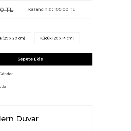
0 TL
Kazancınız : 100,00 TL
a (29 x 20 cm)
Küçük (20 x 14 cm)
Sepete Ekle
 Gönder
oda
dern Duvar