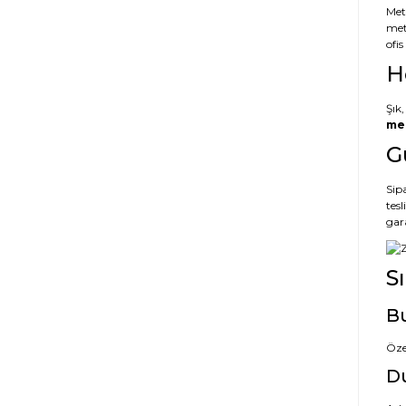
Met
met
ofi
H
Şık,
met
G
Sipa
tes
gar
S
Bu
Öze
Du