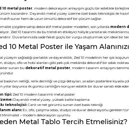
 10 metal poster
, modern dekorasyon anlayışını güçlü bir estetikle birleştire
ünüm kazandırır. Dayanıklı metal yüzey üzerine özel baskı teknolojisi ile hazı
ernatifi sunar hem de uzun ömürlü dekoratif bir çözüm sağlar.
malist çizgilere sahip dekoratif metal poster modelleri, son yıllarda
modern d
alıyor. Zed 10 tasarımı da bu trendi en etkileyici hâliyle yansıtarak mekânların
ndırır. Duvarlarınızda sade fakat güçlü bir vurgu oluşturmak için ideal bir terc
ed 10 Metal Poster ile Yaşam Alanını
l yüzeyin sağladığı parlaklık ve dayanıklılık, Zed 10 modelinin her ışık koşulu
n, stüdyo, ofis ve hobi alanları gibi pek çok mekânda dekoratif bir odak noktas
akter sunan bu
dekoratif metal poster
, modern tasarım anlayışını benimsey
 üründür.
l baskının netliği, renk derinliği ve çizgi detayları, sıradan posterlere kıyasl
 yıllar boyunca ilk günkü canlılığını koruyan estetik bir duvar sanatı elde eder
n tipi:
Zed 10 modern tasarımlı metal poster
lzeme:
Dayanıklı metal yüzey, yüksek kalite kaplama
kı teknolojisi:
Canlı ve net görüntü sunan özel baskı tekniği
lanım alanı:
Ev, ofis, çalışma odası, stüdyo ve duvar dekorasyonu gereken tü
:
Minimalist – modern dekorasyon uyumlu
eden Metal Tablo Tercih Etmelisiniz?