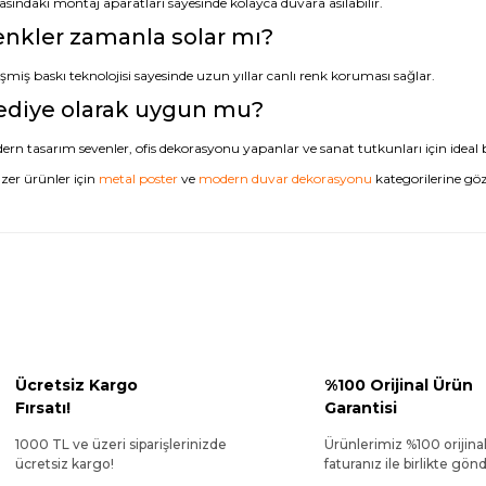
asındaki montaj aparatları sayesinde kolayca duvara asılabilir.
nkler zamanla solar mı?
şmiş baskı teknolojisi sayesinde uzun yıllar canlı renk koruması sağlar.
ediye olarak uygun mu?
rn tasarım sevenler, ofis dekorasyonu yapanlar ve sanat tutkunları için ideal b
zer ürünler için
metal poster
ve
modern duvar dekorasyonu
kategorilerine göz 
Ücretsiz Kargo
%100 Orijinal Ürün
Fırsatı!
Garantisi
1000 TL ve üzeri siparişlerinizde
Ürünlerimiz %100 orijina
ücretsiz kargo!
faturanız ile birlikte gönde