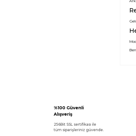
Ark
Re
Geli
H
Mode
Ben
%100 Güvenli
Alışveriş
256Bit SSL sertifikası ile
tüm siparişleriniz güvende.