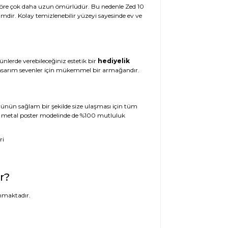
e göre çok daha uzun ömürlüdür. Bu nedenle Zed 10
imdir. Kolay temizlenebilir yüzeyi sayesinde ev ve
ünlerde verebileceğiniz estetik bir
hediyelik
l tasarım sevenler için mükemmel bir armağandır.
 Ürünün sağlam bir şekilde size ulaşması için tüm
 10 metal poster modelinde de %100 mutluluk
r?
nmaktadır.