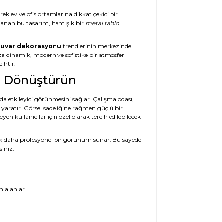
rek ev ve ofis ortamlarına dikkat çekici bir
rlanan bu tasarım, hem şık bir
metal tablo
uvar dekorasyonu
trendlerinin merkezinde
ıza dinamik, modern ve sofistike bir atmosfer
ihtir.
zı Dönüştürün
nda etkileyici görünmesini sağlar. Çalışma odası,
ı yaratır. Görsel sadeliğine rağmen güçlü bir
en kullanıcılar için özel olarak tercih edilebilecek
a çok daha profesyonel bir görünüm sunar. Bu sayede
siniz.
m alanlar