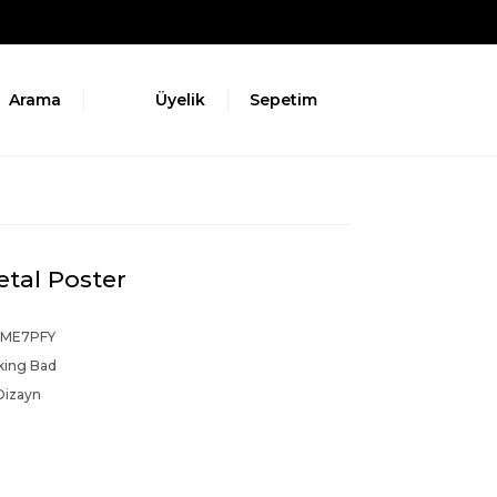
Arama
Üyelik
Sepetim
tal Poster
NME7PFY
king Bad
Dizayn