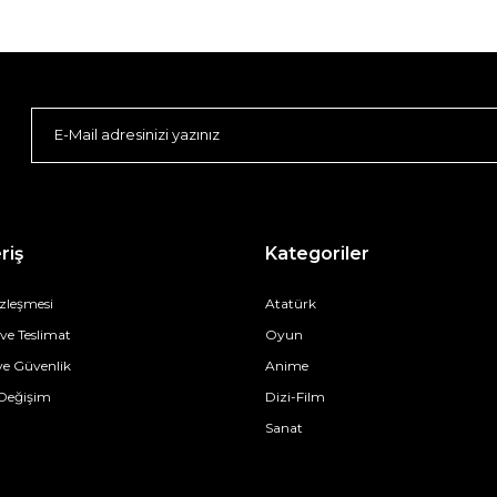
riş
Kategoriler
özleşmesi
Atatürk
e Teslimat
Oyun
 ve Güvenlik
Anime
 Değişim
Dizi-Film
Sanat