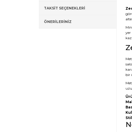
TAKSİT SEÇENEKLERİ
Zed
gör
alt
ÖNERİLERİNİZ
Mini
yer 
kaza
Z
Meta
salo
kar
bir
Meta
uzun
Ürü
Ma
Bas
Kul
Stil
N