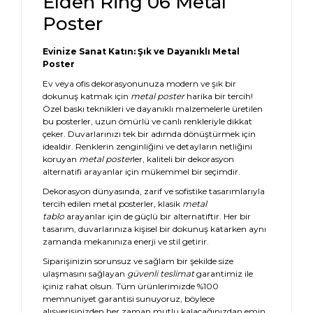
Elden Ring 06 Metal
Poster
Evinize Sanat Katın: Şık ve Dayanıklı Metal
Poster
Ev veya ofis dekorasyonunuza modern ve şık bir
dokunuş katmak için
metal poster
harika bir tercih!
Özel baskı teknikleri ve dayanıklı malzemelerle üretilen
bu posterler, uzun ömürlü ve canlı renkleriyle dikkat
çeker. Duvarlarınızı tek bir adımda dönüştürmek için
idealdir. Renklerin zenginliğini ve detayların netliğini
koruyan
metal poster
ler, kaliteli bir dekorasyon
alternatifi arayanlar için mükemmel bir seçimdir.
Dekorasyon dünyasında, zarif ve sofistike tasarımlarıyla
tercih edilen metal posterler, klasik
metal
tablo
arayanlar için de güçlü bir alternatiftir. Her bir
tasarım, duvarlarınıza kişisel bir dokunuş katarken aynı
zamanda mekanınıza enerji ve stil getirir.
Siparişinizin sorunsuz ve sağlam bir şekilde size
ulaşmasını sağlayan
güvenli teslimat
garantimiz ile
içiniz rahat olsun. Tüm ürünlerimizde %100
memnuniyet garantisi sunuyoruz, böylece
alışverişinizden her zaman mutlu kalacağınızdan emin