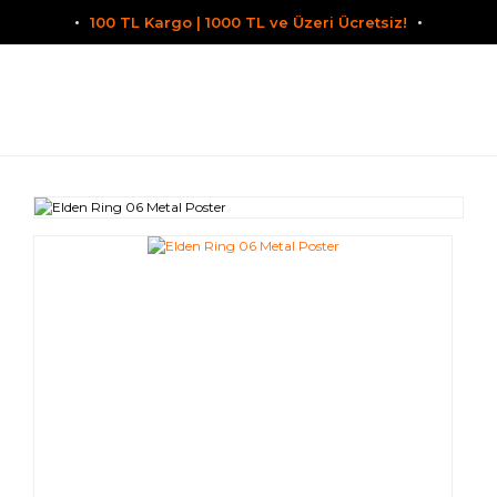
100 TL Kargo | 1000 TL ve Üzeri Ücretsiz!