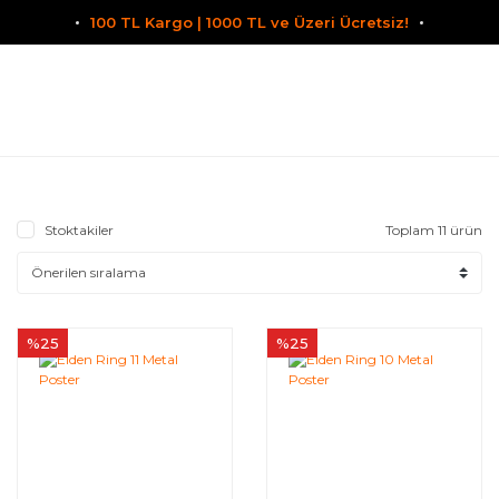
100 TL Kargo | 1000 TL ve Üzeri Ücretsiz!
Stoktakiler
Toplam 11 ürün
%25
%25