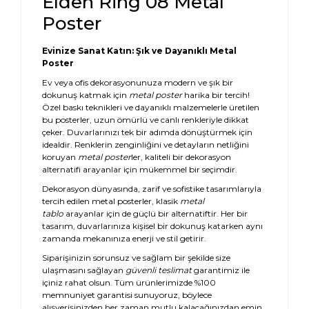
Elden Ring 08 Metal
Poster
Evinize Sanat Katın: Şık ve Dayanıklı Metal
Poster
Ev veya ofis dekorasyonunuza modern ve şık bir
dokunuş katmak için
metal poster
harika bir tercih!
Özel baskı teknikleri ve dayanıklı malzemelerle üretilen
bu posterler, uzun ömürlü ve canlı renkleriyle dikkat
çeker. Duvarlarınızı tek bir adımda dönüştürmek için
idealdir. Renklerin zenginliğini ve detayların netliğini
koruyan
metal poster
ler, kaliteli bir dekorasyon
alternatifi arayanlar için mükemmel bir seçimdir.
Dekorasyon dünyasında, zarif ve sofistike tasarımlarıyla
tercih edilen metal posterler, klasik
metal
tablo
arayanlar için de güçlü bir alternatiftir. Her bir
tasarım, duvarlarınıza kişisel bir dokunuş katarken aynı
zamanda mekanınıza enerji ve stil getirir.
Siparişinizin sorunsuz ve sağlam bir şekilde size
ulaşmasını sağlayan
güvenli teslimat
garantimiz ile
içiniz rahat olsun. Tüm ürünlerimizde %100
memnuniyet garantisi sunuyoruz, böylece
alışverişinizden her zaman mutlu kalacağınızdan emin