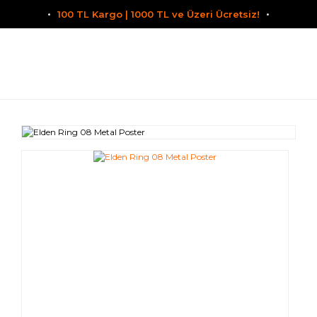
100 TL Kargo | 1000 TL ve Üzeri Ücretsiz!