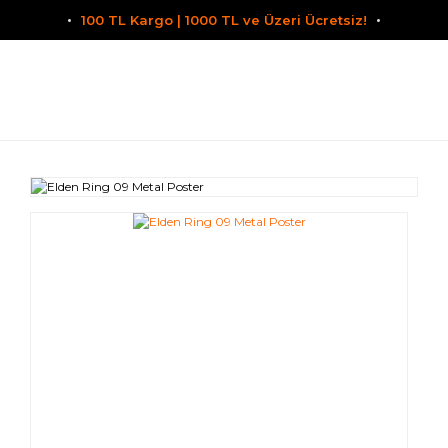
100 TL Kargo | 1000 TL ve Üzeri Ücretsiz!