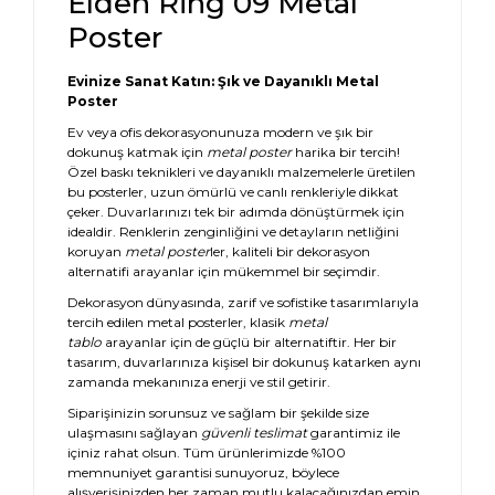
Elden Ring 09 Metal
Poster
Evinize Sanat Katın: Şık ve Dayanıklı Metal
Poster
Ev veya ofis dekorasyonunuza modern ve şık bir
dokunuş katmak için
metal poster
harika bir tercih!
Özel baskı teknikleri ve dayanıklı malzemelerle üretilen
bu posterler, uzun ömürlü ve canlı renkleriyle dikkat
çeker. Duvarlarınızı tek bir adımda dönüştürmek için
idealdir. Renklerin zenginliğini ve detayların netliğini
koruyan
metal poster
ler, kaliteli bir dekorasyon
alternatifi arayanlar için mükemmel bir seçimdir.
Dekorasyon dünyasında, zarif ve sofistike tasarımlarıyla
tercih edilen metal posterler, klasik
metal
tablo
arayanlar için de güçlü bir alternatiftir. Her bir
tasarım, duvarlarınıza kişisel bir dokunuş katarken aynı
zamanda mekanınıza enerji ve stil getirir.
Siparişinizin sorunsuz ve sağlam bir şekilde size
ulaşmasını sağlayan
güvenli teslimat
garantimiz ile
içiniz rahat olsun. Tüm ürünlerimizde %100
memnuniyet garantisi sunuyoruz, böylece
alışverişinizden her zaman mutlu kalacağınızdan emin